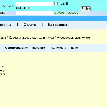
Чужой
 (e-mail):
компьютер
оль:
Забыли пароль?
"
ставка
Оплата
Как заказать
ушки
/
Куклы и аксессуары для кукол
/
Аксессуары для кукол
Сортировать по:
названию
|
наличию
↓
|
цене
ева.
рику
азию.