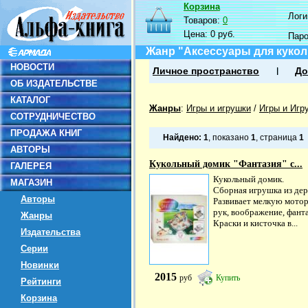
Корзина
Логин
Товаров:
0
Цена:
0 руб.
Пар
Жанр "Аксессуары для кукол
НОВОСТИ
Личное пространство
До
ОБ ИЗДАТЕЛЬСТВЕ
КАТАЛОГ
Жанры
:
Игры и игрушки
/
Игры и Игр
СОТРУДНИЧЕСТВО
ПРОДАЖА КНИГ
Найдено:
1
, показано
1
, страница
1
АВТОРЫ
Кукольный домик "Фантазия" с...
ГАЛЕРЕЯ
Кукольный домик.
МАГАЗИН
Сборная игрушка из дер
Авторы
Развивает мелкую мото
рук, воображение, фант
Жанры
Краски и кисточка в...
Издательства
Серии
Новинки
2015
руб
Купить
Рейтинги
Корзина