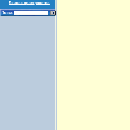
Личное пространство
Поиск