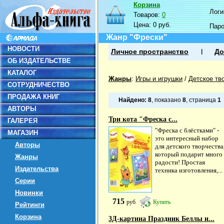
Корзина
Логин
Товаров:
0
Цена:
0 руб.
Пар
Жанр "Фрески"
НОВОСТИ
Личное пространство
До
ОБ ИЗДАТЕЛЬСТВЕ
КАТАЛОГ
Жанры
:
Игры и игрушки
/
Детское тв
СОТРУДНИЧЕСТВО
ПРОДАЖА КНИГ
Найдено:
8
, показано
8
, страница
1
АВТОРЫ
Три кота "Фреска с...
ГАЛЕРЕЯ
"Фреска с блёстками" -
МАГАЗИН
это интересный набор
Авторы
для детского творчества
который подарит много
Жанры
радости! Простая
Издательства
техника изготовления,...
Серии
Новинки
715
руб
Купить
Рейтинги
Корзина
3Д-картина Праздник Беллы и...