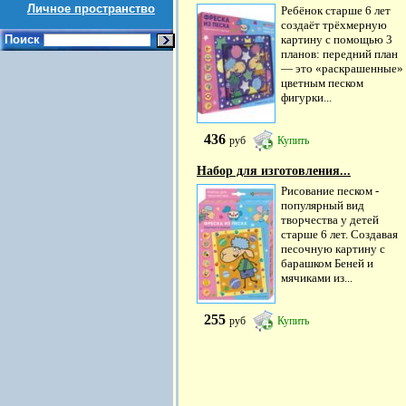
Личное пространство
Ребёнок старше 6 лет
создаёт трёхмерную
Поиск
картину с помощью 3
планов: передний план
— это «раскрашенные»
цветным песком
фигурки...
436
руб
Купить
Набор для изготовления...
Рисование песком -
популярный вид
творчества у детей
старше 6 лет. Создавая
песочную картину с
барашком Беней и
мячиками из...
255
руб
Купить