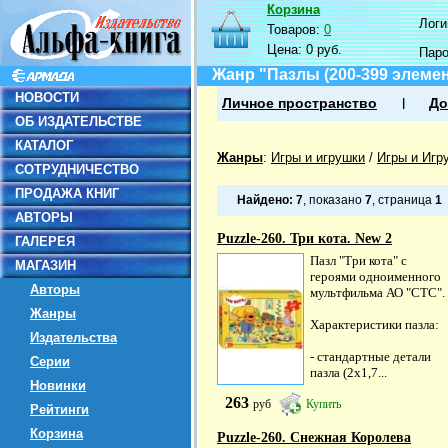
Корзина
Логин
Товаров:
0
Цена:
0 руб.
Пар
Жанр "Пазлы (200-399 элеме
НОВОСТИ
Личное пространство
До
ОБ ИЗДАТЕЛЬСТВЕ
КАТАЛОГ
Жанры
:
Игры и игрушки
/
Игры и Игр
СОТРУДНИЧЕСТВО
ПРОДАЖА КНИГ
Найдено:
7
, показано
7
, страница
1
АВТОРЫ
Puzzle-260. Три кота. New 2
ГАЛЕРЕЯ
Пазл "Три кота" с
МАГАЗИН
героями одноименного
Авторы
мультфильма АО "СТС".
Жанры
Характеристики пазла:
Издательства
- стандартные детали
Серии
пазла (2х1,7...
Новинки
263
руб
Купить
Рейтинги
Корзина
Puzzle-260. Снежная Королева