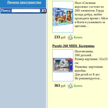
Личное пространство
Пазл «Снежная
королева» состоит из
Поиск
260 элементов. Герда
всегда добра, любит
проводить время с Айси
и Каем и ухаживать за
цветами....
233
руб
Купить
Puzzle-260 MIDI. Балерины
Пазл-мозаика.
260 деталей.
Размер картинки: 32х23
см.
Упаковка: картонная
коробка.
Для детей от 8 лет.
Не рекомендуется...
363
руб
Купить