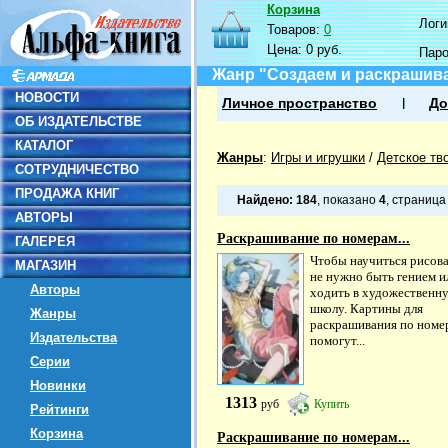
Корзина
Логин
Товаров:
0
Цена:
0 руб.
Пар
Жанр "Создаем и раскрашив
НОВОСТИ
Личное пространство
До
ОБ ИЗДАТЕЛЬСТВЕ
КАТАЛОГ
Жанры
:
Игры и игрушки
/
Детское тв
СОТРУДНИЧЕСТВО
ПРОДАЖА КНИГ
Найдено:
184
, показано
4
, страниц
АВТОРЫ
Раскрашивание по номерам...
ГАЛЕРЕЯ
Чтобы научиться рисова
МАГАЗИН
не нужно быть гением и
Авторы
ходить в художественн
школу. Картины для
Жанры
раскрашивания по номе
Издательства
помогут...
Серии
Новинки
1313
руб
Купить
Рейтинги
Корзина
Раскрашивание по номерам...