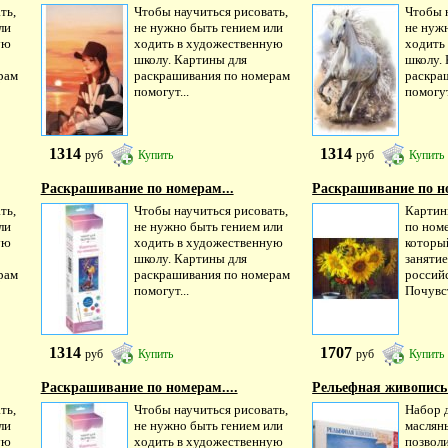
ть,
Чтобы научиться рисовать,
Чтобы 
ли
не нужно быть гением или
не нуж
ую
ходить в художественную
ходить
школу. Картины для
школу.
рам
раскрашивания по номерам
раскра
помогут...
помогут
1314
1314
руб
Купить
руб
Купить
Раскрашивание по номерам...
Раскрашивание по но
ть,
Чтобы научиться рисовать,
Картин
ли
не нужно быть гением или
по номе
ую
ходить в художественную
которы
школу. Картины для
заняти
рам
раскрашивания по номерам
россий
помогут...
Почувст
1314
1707
руб
Купить
руб
Купить
Раскрашивание по номерам....
Рельефная живопись 
ть,
Чтобы научиться рисовать,
Набор 
ли
не нужно быть гением или
маслян
ую
ходить в художественную
позволи