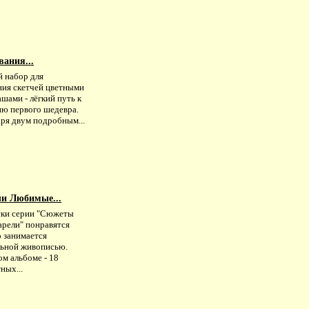
ания...
й набор для
ния скетчей цветными
шами - лёгкий путь к
ию первого шедевра.
аря двум подробным...
и Любимые...
ски серии "Сюжеты
арели" понравятся
о занимается
льной живописью.
м альбоме - 18
ных...