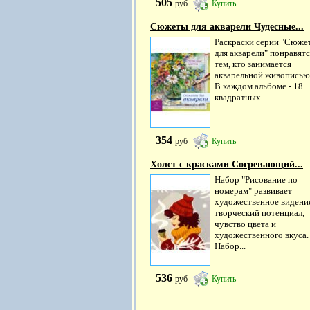
505
руб
Купить
Сюжеты для акварели Чудесные...
Раскраски серии "Сюже
для акварели" понравятс
тем, кто занимается
акварельной живописью
В каждом альбоме - 18
квадратных...
354
руб
Купить
Холст с красками Согревающий...
Набор "Рисование по
номерам" развивает
художественное видени
творческий потенциал,
чувство цвета и
художественного вкуса.
Набор...
536
руб
Купить