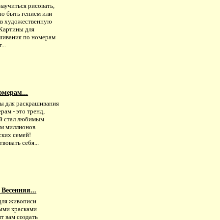
научиться рисовать,
но быть гением или
 в художественную
 Картины для
шивания по номерам
...
мерам...
ы для раскрашивания
рам - это тренд,
й стал любимым
ем миллионов
ских семей!
вовать себя...
Весенняя...
для живописи
ыми красками
т вам создать