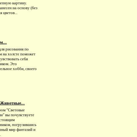
лепную картину.
анесен на основу (без
я цветов...
м...
для рисования по
м на холсте поможет
увствовать себя
иком. Это
ельное хобби, своего
 Животные...
ром "Световые
ии" вы почувствуете
астоящим
ником, погрузившись
чный мир фантазий и
.