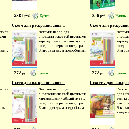
2381
356
руб
Купить
руб
Купить
Скетч для раскрашивания...
Скетч для раскрашив
етчей
Детский набор для
Детски
ами -
рисования скетчей цветными
рисова
карандашами - лёгкий путь к
каранда
.
созданию первого шедевра.
создан
ым...
Благодаря двум подробным...
Благод
372
372
руб
Купить
руб
Купить
Скетч для раскрашивания...
Сюжеты для акварел
етчей
Детский набор для
Раскра
-
рисования скетчей цветными
для акв
карандашами - лёгкий путь к
тем, кт
.
созданию первого шедевра.
акваре
ым...
Благодаря двум подробным...
В каждо
квадрат