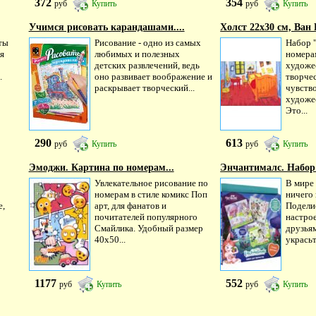
372
354
руб
Купить
руб
Купить
Учимся рисовать карандашами....
Холст 22х30 см, Ван Г
ты
Рисование - одно из самых
Набор 
я
любимых и полезных
номера
детских развлечений, ведь
художе
.
оно развивает воображение и
творче
раскрывает творческий...
чувство
художе
Это...
290
613
руб
Купить
руб
Купить
Эмоджи. Картина по номерам...
Энчантималс. Набор 
Увлекательное рисование по
В мире
номерам в стиле комикс Поп
ничего
е,
арт, для фанатов и
Подели
почитателей популярного
настро
Смайлика. Удобный размер
друзьям
40х50...
украсьт
1177
552
руб
Купить
руб
Купить