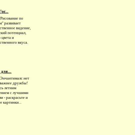
ог...
"Рисование по
м" развивает
ственное видение,
ский потенциал,
 цвета и
ственного вкуса.
для...
 Энчантималс нет
 важнее дружбы!
сь летним
ением с лучшими
и - раскрасьте и
е картинки...