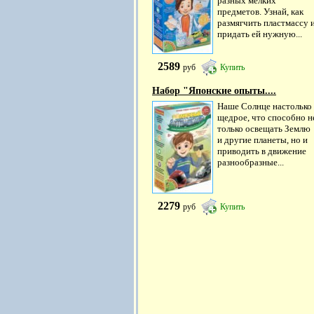
разных мелких
предметов. Узнай, как
размягчить пластмассу 
придать ей нужную...
2589
руб
Купить
Набор "Японские опыты....
Наше Солнце настолько
щедрое, что способно н
только освещать Землю
и другие планеты, но и
приводить в движение
разнообразные...
2279
руб
Купить