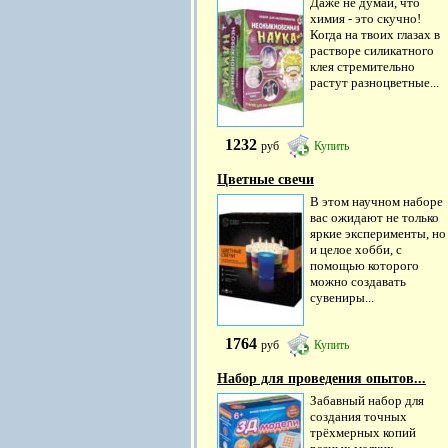
Даже не думай, что
химия - это скучно!
Когда на твоих глазах в
растворе силикатного
клея стремительно
растут разноцветные...
1232
руб
Купить
Цветные свечи
В этом научном наборе
вас ожидают не только
яркие эксперименты, но
и целое хобби, с
помощью которого
можно создавать
сувениры...
1764
руб
Купить
Набор для проведения опытов...
Забавный набор для
создания точных
трёхмерных копий