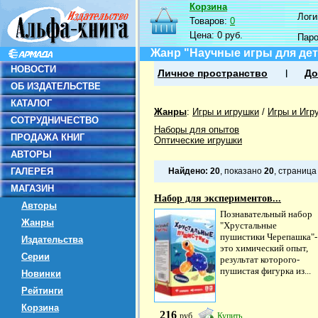
Корзина
Логин
Товаров:
0
Цена:
0 руб.
Пар
Жанр "Научные игры для дет
НОВОСТИ
Личное пространство
До
ОБ ИЗДАТЕЛЬСТВЕ
КАТАЛОГ
Жанры
:
Игры и игрушки
/
Игры и Игр
СОТРУДНИЧЕСТВО
Наборы для опытов
ПРОДАЖА КНИГ
Оптические игрушки
АВТОРЫ
ГАЛЕРЕЯ
Найдено:
20
, показано
20
, страниц
МАГАЗИН
Набор для экспериментов...
Авторы
Познавательный набор
Жанры
"Хрустальные
пушистики Черепашка"-
Издательства
это химический опыт,
Серии
результат которого-
пушистая фигурка из...
Новинки
Рейтинги
Корзина
216
руб
Купить