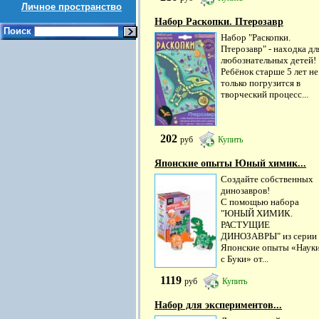
Личное пространство
Набор Раскопки. Птерозавр
Поиск
Набор "Раскопки.
Птерозавр" - находка дл
любознательных детей!
Ребёнок старше 5 лет не
только погрузится в
творческий процесс...
202
руб
Купить
Японские опыты Юный химик...
Создайте собственных
динозавров!
С помощью набора
"ЮНЫЙ ХИМИК.
РАСТУЩИЕ
ДИНОЗАВРЫ" из серии
Японские опыты «Наук
с Буки» от...
1119
руб
Купить
Набор для экспериментов...