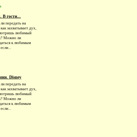
ь
 В гости...
ли передать на
 как захватывает дух,
смотришь любимый
к? Можно ли
щаться к любимым
если...
ии. Disney
ли передать на
 как захватывает дух,
смотришь любимый
к? Можно ли
щаться к любимым
если...