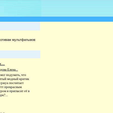
 мотивам мультфильмов
...
ова Елена...
 мог подумать, что
итый модный критик
уржуа посчитает
тт прекрасным
ром и пригласит её в
к?...