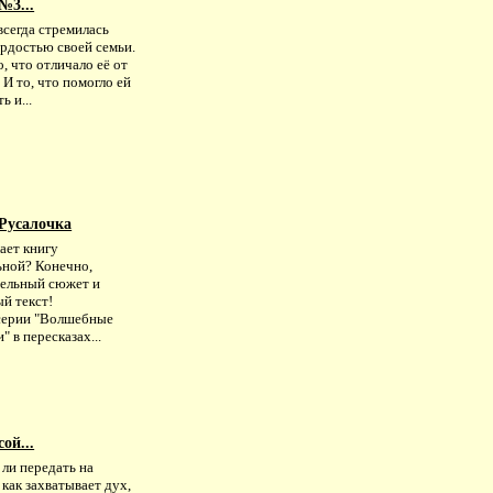
№3...
всегда стремилась
ордостью своей семьи.
о, что отличало её от
 И то, что помогло ей
ь и...
 Русалочка
ает книгу
ьной? Конечно,
тельный сюжет и
й текст!
серии "Волшебные
" в пересказах...
ой...
ли передать на
 как захватывает дух,