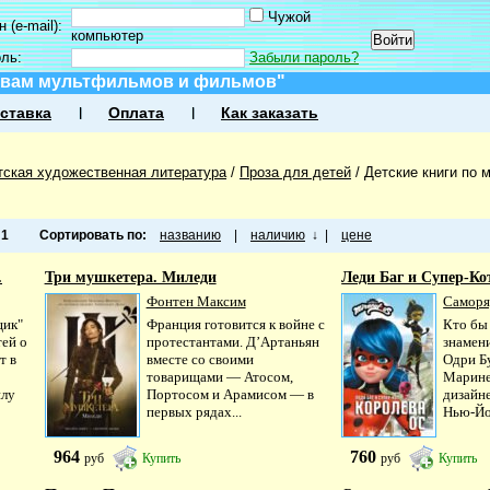
Чужой
 (e-mail):
компьютер
оль:
Забыли пароль?
тивам мультфильмов и фильмов"
ставка
Оплата
Как заказать
тская художественная литература
/
Проза для детей
/
Детские книги по
а
1
Сортировать по:
названию
|
наличию
↓
|
цене
.
Три мушкетера. Миледи
Леди Баг и Супер-Кот.
Фонтен Максим
Саморяд
щик"
Франция готовится к войне с
Кто бы
тей о
протестантами. Д’Артаньян
знамен
т в
вместе со своими
Одри Б
товарищами — Атосом,
Марине
илу
Портосом и Арамисом — в
дизайне
первых рядах...
Нью-Йор
964
760
руб
Купить
руб
Купить