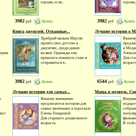
героям, если...
героям, 
3982
3982
руб
Купить
руб
Купить
Книга джунглей. Отважные...
Лучшие истории о Ма
Храбрый малыш Маугли
Вашему
провёл свое детство в
предла
джунглях, среди диких
и Медве
серии
волков. Однажды ему
Алекса
пришлось покинуть стаю и
Для ст
отправиться в...
возраст
3982
6544
руб
Купить
руб
Купить
Лучшие истории для самых...
Маша и медведь. Со
к
Вашему вниманию
Впервы
предлагаются истории для
подаро
самых маленьких в пересказе
собран
ивут
Елены Токаревой.
популя
Для старшего дошкольного
фильма
возраста.
В этой 