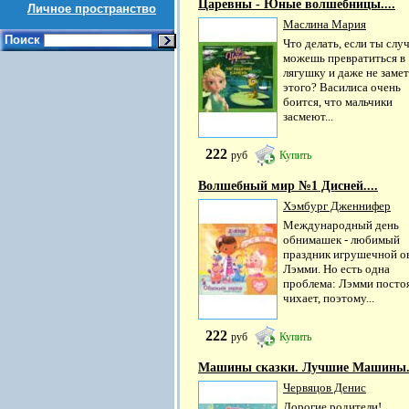
Царевны - Юные волшебницы....
Личное пространство
Маслина Мария
Поиск
Что делать, если ты слу
можешь превратиться в
лягушку и даже не заме
этого? Василиса очень
боится, что мальчики
засмеют...
222
руб
Купить
Волшебный мир №1 Дисней....
Хэмбург Дженнифер
Международный день
обнимашек - любимый
праздник игрушечной о
Лэмми. Но есть одна
проблема: Лэмми посто
чихает, поэтому...
222
руб
Купить
Машины сказки. Лучшие Машины.
Червяцов Денис
Дорогие родители!