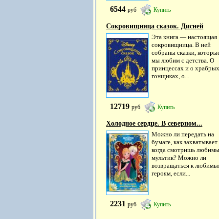
6544
руб
Купить
Сокровищница сказок. Дисней
Эта книга — настоящая
сокровищница. В ней
собраны сказки, которые
мы любим с детства. О
принцессах и о храбры
гонщиках, о...
12719
руб
Купить
Холодное сердце. В северном...
Можно ли передать на
бумаге, как захватывает
когда смотришь любим
мультик? Можно ли
возвращаться к любимы
героям, если...
2231
руб
Купить