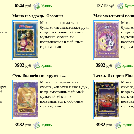
6544
12719
руб
Купить
руб
Купит
Маша и медведь. Озорные...
Мой маленький пони.
Можно ли передать на
Можно 
бумаге, как захватывает дух,
бумаге,
 все
когда смотришь любимый
когда 
мультик? Можно ли
мульти
х
возвращаться к любимым
возвра
героям, если...
героям, 
3982
3982
руб
Купить
руб
Купить
Феи. Волшебство дружбы....
Тачки. История Молн
Можно ли передать на
Можно 
 дух,
бумаге, как захватывает дух,
бумаге,
ый
когда смотришь любимый
когда 
мультик? Можно ли
мульти
м
возвращаться к любимым
возвра
героям, если...
героям, 
3982
3982
руб
Купить
руб
Купить