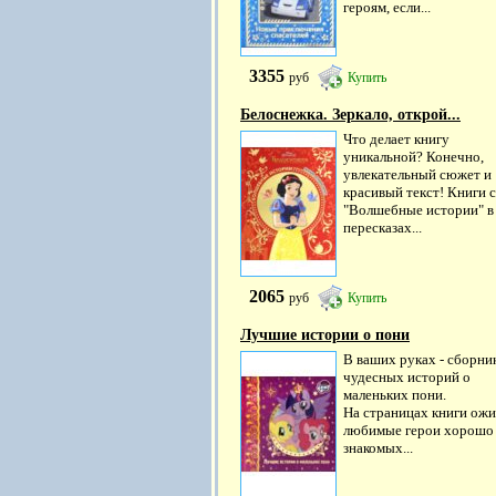
героям, если...
3355
руб
Купить
Белоснежка. Зеркало, открой...
Что делает книгу
уникальной? Конечно,
увлекательный сюжет и
красивый текст! Книги 
"Волшебные истории" в
пересказах...
2065
руб
Купить
Лучшие истории о пони
В ваших руках - сборни
чудесных историй о
маленьких пони.
На страницах книги ож
любимые герои хорошо
знакомых...