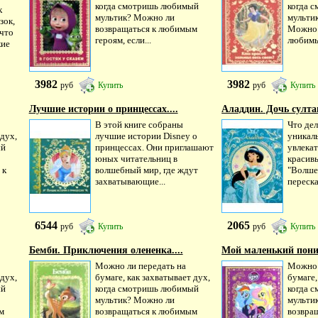
когда смотришь любимый
когда 
к
мультик? Можно ли
мульти
зок,
возвращаться к любимым
Можно 
 что
героям, если...
любимым
кие
3982
3982
руб
Купить
руб
Купить
Лучшие истории о принцессах....
Аладдин. Дочь султа
В этой книге собраны
Что дел
 дух,
лучшие истории Disney о
уникал
ый
принцессах. Они приглашают
увлека
юных читательниц в
красивы
 к
волшебный мир, где ждут
"Волше
захватывающие...
переска
6544
2065
руб
Купить
руб
Купить
Бемби. Приключения олененка....
Мой маленький пони.
Можно ли передать на
Можно 
 дух,
бумаге, как захватывает дух,
бумаге,
ый
когда смотришь любимый
когда 
мультик? Можно ли
мульти
м
возвращаться к любимым
возвра