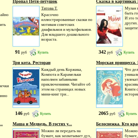
Пропал Петя-петушок
Сказка в картинках 
Титова Т.
Мулан 
быть г
чайно
Красочно
И это т
иллюстрированные сказки по
других.
тить
мотивам советских
защитит
диафильмов и мультфильмов.
Для младшего дошкольного
возраста.
91
342
руб
Купить
руб
Купить
Три кота. Ресторан
Морская принцесса.
Каждый день Коржика,
Что дел
Компота и Карамельки
уникал
наполнен забавными
увлека
приключениями. Читайте об
красивы
вечки
этом на страницах новых
Книги 
мини-книг три...
истории
янно
146
2065
руб
Купить
руб
Купить
..
Маша и Медведь. В гостях у...
Белоснежка. Кто крас
Можно ли передать на
Можно 
бумаге, как захватывает дух,
бумаге,