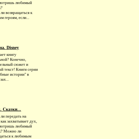
смотришь любимый
к?
ли возвращаться к
 героям, если...
на. Disney
ает книгу
ьной? Конечно,
тельный сюжет и
й текст! Книги серии
бные истории" в
зах...
 Сказки...
ли передать на
 как захватывает дух,
смотришь любимый
к? Можно ли
щаться к любимым