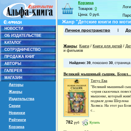
Корзина
Логин
Товаров:
0
Цена:
0 руб.
Пар
Жанр "Детские книги по мо
НОВОСТИ
Личное пространство
До
ОБ ИЗДАТЕЛЬСТВЕ
КАТАЛОГ
Жанры
:
Книги
/
Книги для детей
/
Де
СОТРУДНИЧЕСТВО
и фильмов
ПРОДАЖА КНИГ
Найдено:
39
, показано
30
, страниц
АВТОРЫ
ГАЛЕРЕЯ
Великий мышиный сыщик. Бэзил..
МАГАЗИН
Титус Ева
Авторы
"Великий мышиный сы
-серия сказочных повес
Жанры
мышонке, который живё
Издательства
подвале дома Шерлока
Холмса. На этот раз Бэз
Серии
с...
Новинки
Рейтинги
782
руб
Купить
Корзина