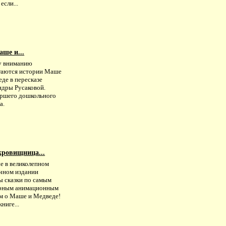
если...
ше и...
 вниманию
гаются истории Маше
де в пересказе
ндры Русаковой.
аршего дошкольного
а.
кровищница...
е в великолепном
чном издании
ы сказки по самым
рным анимационным
м о Маше и Медведе!
книге...