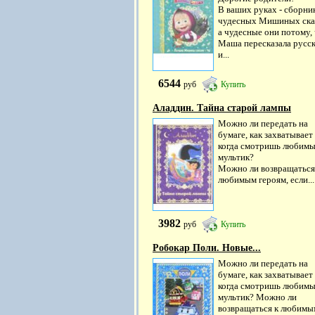
В ваших руках - сборни
чудесных Мишиных ска
а чудесные они потому,
Маша пересказала русс
и...
6544
руб
Купить
Аладдин. Тайна старой лампы
Можно ли передать на
бумаге, как захватывает
когда смотришь любим
мультик?
Можно ли возвращаться
любимым героям, если...
3982
руб
Купить
Робокар Поли. Новые...
Можно ли передать на
бумаге, как захватывает
когда смотришь любим
мультик? Можно ли
возвращаться к любимы