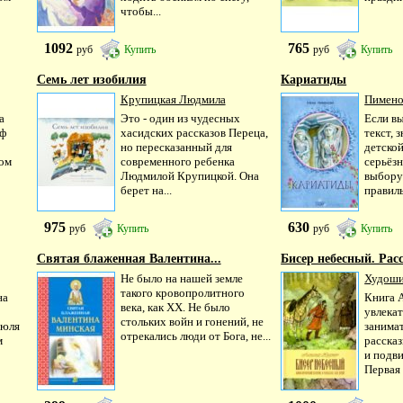
чтобы...
1092
765
руб
Купить
руб
Купить
Семь лет изобилия
Кариатиды
Крупицкая Людмила
Пименов
а
Это - один из чудесных
Если вы
аф
хасидских рассказов Переца,
текст, 
но пересказанный для
детской
ом
современного ребенка
серьёз
Людмилой Крупицкой. Она
выбору 
берет на...
правиль
975
630
руб
Купить
руб
Купить
Святая блаженная Валентина...
Бисер небесный. Расс
Не было на нашей земле
Худоши
такого кровопролитного
на
Книга 
века, как XX. Не было
увлека
стольких войн и гонений, не
июля
занима
отрекались люди от Бога, не...
м
рассказ
о
и подв
Первая 