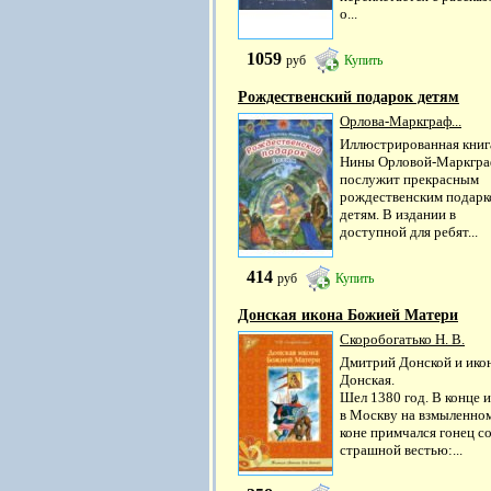
о...
1059
руб
Купить
Рождественский подарок детям
Орлова-Маркграф...
Иллюстрированная книг
Нины Орловой-Маркгр
послужит прекрасным
рождественским подарк
детям. В издании в
доступной для ребят...
414
руб
Купить
Донская икона Божией Матери
Скоробогатько Н. В.
Дмитрий Донской и ико
Донская.
Шел 1380 год. В конце 
в Москву на взмыленно
коне примчался гонец с
страшной вестью:...