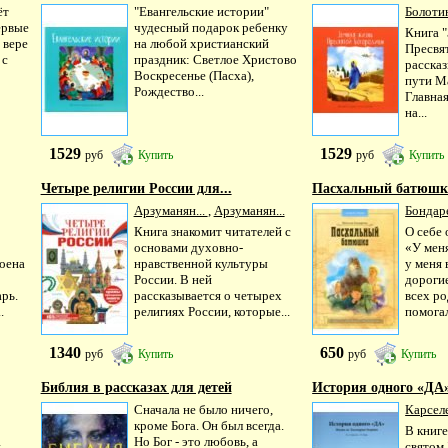
ёт
"Евангельские истории"
Болотин
ервые
чудесный подарок ребенку
Книга 
 вере
на любой христианский
Пресвя
 с
праздник: Светлое Христово
рассказ
Воскресенье (Пасха),
пути М
Рождество...
Главная
на...
1529
1529
руб
Купить
руб
Купить
Четыре религии России для...
Пасхальный батюшка
Арзуманян...
,
Арзуманян...
Бондар
Книга знакомит читателей с
О себе 
основами духовно-
«У мен
оена
нравственной культуры
у меня 
России. В ней
дороги
рь.
рассказывается о четырех
всех р
.
религиях России, которые...
помогал
1340
650
руб
Купить
руб
Купить
Библия в рассказах для детей
История одного «ДА»
Сначала не было ничего,
Карселе
кроме Бога. Он был всегда.
В книге
Но Бог - это любовь, а
й
святом