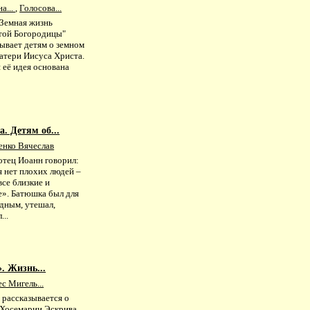
а...
,
Голосова...
"Земная жизнь
той Богородицы"
ывает детям о земном
атери Иисуса Христа.
 её идея основана
. Детям об...
енко Вячеслав
отец Иоанн говорил:
я нет плохих людей –
все близкие и
е». Батюшка был для
одным, утешал,
...
. Жизнь...
с Мигель...
 рассказывается о
 Хосемарии Эскрива,