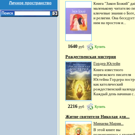
Личное пространство
Книга "Закон Божий" да
маленькому читателю п
Поиск
ключевые знания о Боге,
и религии. Она беседует
ним на простом и...
1640
руб
Купить
Рождественская мистерия
Гордер Юстейн
Книга известного
норвежского писателя
Юстейна Гордера постр
как католический
рождественский календа
Каждый день начиная с..
2216
руб
Купить
Житие святителя Николая для...
Минаева Мария...
В этой книге вы
познакомитесь с кратко