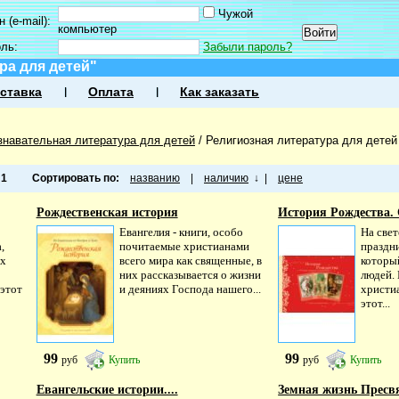
Чужой
 (e-mail):
компьютер
оль:
Забыли пароль?
ра для детей"
ставка
Оплата
Как заказать
знавательная литература для детей
/
Религиозная литература для детей
а
1
Сортировать по:
названию
|
наличию
↓
|
цене
Рождественская история
История Рождества. С
Евангелия - книги, особо
На свет
,
почитаемые христианами
праздни
ех
всего мира как священные, в
которы
них рассказывается о жизни
людей. 
 этот
и деяниях Господа нашего...
христи
этот...
99
99
руб
Купить
руб
Купить
Евангельские истории....
Земная жизнь Пресвя