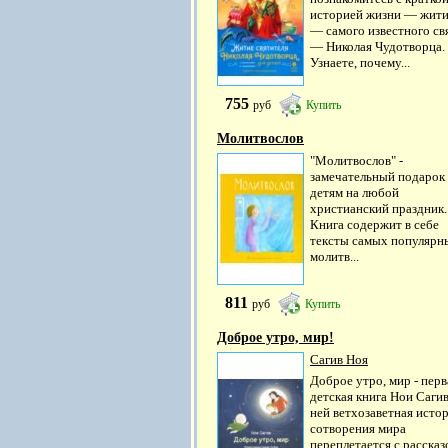
историей жизни — жит
— самого известного св
— Николая Чудотворца.
Узнаете, почему...
755
руб
Купить
Молитвослов
"Молитвослов" -
замечательный подарок
детям на любой
христианский праздник.
Книга содержит в себе
тексты самых популярн
молитв...
811
руб
Купить
Доброе утро, мир!
Сагив Ноя
Доброе утро, мир - перв
детская книга Нои Сагив
ней ветхозаветная исто
сотворения мира
переплетается с рассказ