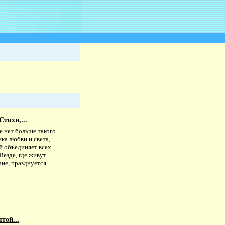
тихи,...
е нет больше такого
ка любви и света,
й объединяет всех
Везде, где живут
ане, празднуется
той...