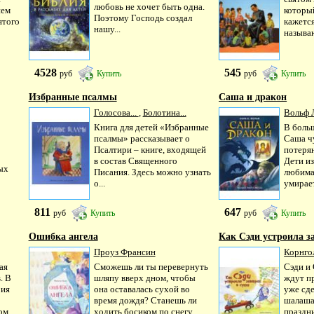
любовь не хочет быть одна.
ием
который
Поэтому Господь создал
ятого
кажется
нашу...
называю
4528
545
руб
Купить
руб
Купить
Избранные псалмы
Саша и дракон
Голосова...
,
Болотина...
Вольф 
Книга для детей «Избранные
В боль
псалмы» рассказывает о
Саша ч
Псалтири – книге, входящей
потеря
в состав Священного
Дети из
ых
Писания. Здесь можно узнать
любима
о...
умирает
811
647
руб
Купить
руб
Купить
Ошибка ангела
Как Сэди устроила за
Проуз Франсин
Корнго
ая
Сможешь ли ты перевернуть
Сэди и
. В
шляпу вверх дном, чтобы
ждут п
рия
она оставалась сухой во
уже сд
время дождя? Станешь ли
шалаша
ом
ходить босиком по снегу,
праздни