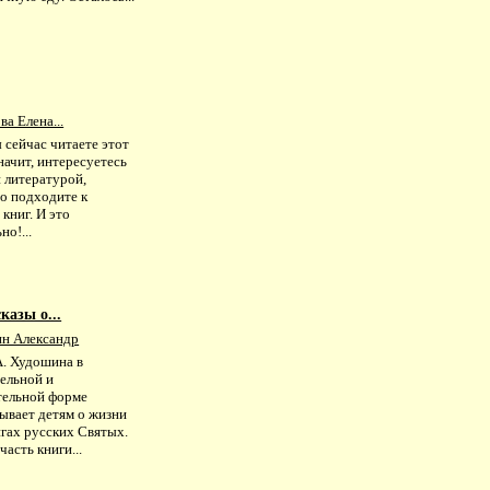
а Елена...
 сейчас читаете этот
значит, интересуетесь
 литературой,
но подходите к
книг. И это
но!...
казы о...
н Александр
А. Худошина в
тельной и
тельной форме
ывает детям о жизни
игах русских Святых.
часть книги...