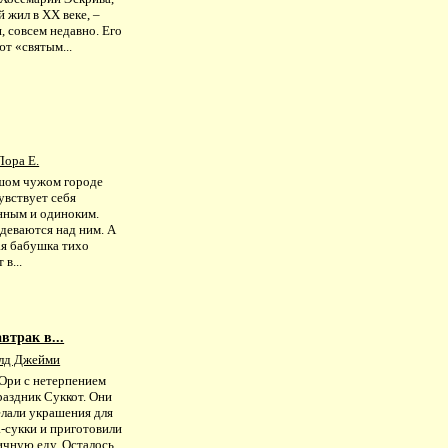
 жил в ХХ веке, –
, совсем недавно. Его
т «святым...
Лора Е.
шом чужом городе
увствует себя
нным и одиноким.
деваются над ним. А
я бабушка тихо
 в...
втрак в...
лд Джейми
 Ори с нетерпением
раздник Суккот. Они
елали украшения для
-сукки и приготовили
чную еду. Осталось...