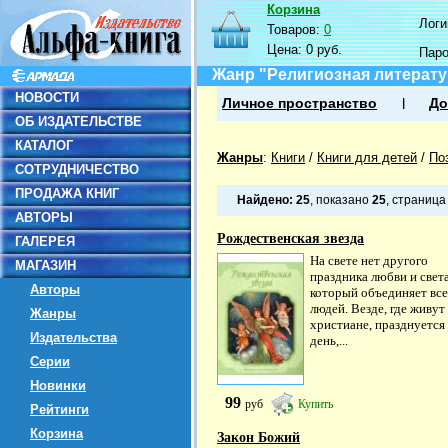
Корзина
Логин
Товаров:
0
Цена:
0 руб.
Пар
Жанр "Религиозная литерату
НОВОСТИ
Личное пространство
До
ОБ ИЗДАТЕЛЬСТВЕ
КАТАЛОГ
Жанры
:
Книги
/
Книги для детей
/
По
СОТРУДНИЧЕСТВО
ПРОДАЖА КНИГ
Найдено:
25
, показано
25
, страниц
АВТОРЫ
Рождественская звезда
ГАЛЕРЕЯ
На свете нет другого
МАГАЗИН
праздника любви и света
Авторы
который объединяет вс
людей. Везде, где живут
Жанры
христиане, празднуется
Издательства
день,...
Серии
Новинки
99
руб
Купить
Рейтинги
Корзина
Закон Божий