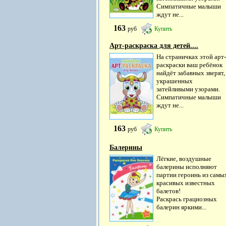
Симпатичные малыши
ждут не...
163
руб
Купить
Арт-раскраска для детей....
На страничках этой арт-
раскраски ваш ребёнок
найдёт забавных зверят,
украшенных
затейливыми узорами.
Симпатичные малыши
ждут не...
163
руб
Купить
Балерины
Лёгкие, воздушные
балерины исполняют
партии героинь из самы
красивых известных
балетов!
Раскрась грациозных
балерин яркими...