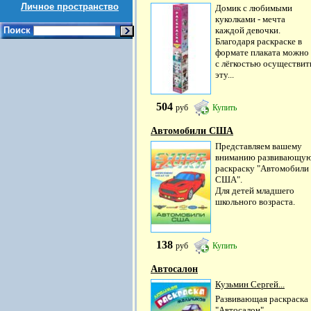
Личное пространство
Домик с любимыми
куколками - мечта
Поиск
каждой девочки.
Благодаря раскраске в
формате плаката можно
с лёгкостью осуществит
эту...
504
руб
Купить
Автомобили США
Представляем вашему
вниманию развивающу
раскраску "Автомобили
США".
Для детей младшего
школьного возраста.
138
руб
Купить
Автосалон
Кузьмин Сергей...
Развивающая раскраска
"Автосалон".