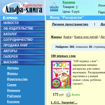
Корзина
Логин
Товаров:
0
Цена:
0 руб.
Пар
Жанр "Раскраски"
НОВОСТИ
Личное пространство
До
ОБ ИЗДАТЕЛЬСТВЕ
КАТАЛОГ
Жанры
:
Книги
/
Книги для детей
/
Де
СОТРУДНИЧЕСТВО
ПРОДАЖА КНИГ
Найдено:
360
, показано
30
, страни
АВТОРЫ
100 первых слов
ГАЛЕРЕЯ
"100 первых слов" -
МАГАЗИН
карманная книжка-
Авторы
раскраска для самых
маленьких. Раскрашивая
Жанры
картинки и узнавая
Издательства
новые слова, ребёнок
сможет...
Серии
Новинки
175
руб
Купить
Рейтинги
Корзина
L.O.L. Surprise!...