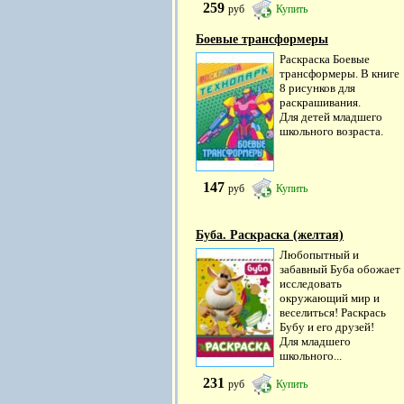
259
руб
Купить
Боевые трансформеры
Раскраска Боевые
трансформеры. В книге
8 рисунков для
раскрашивания.
Для детей младшего
школьного возраста.
147
руб
Купить
Буба. Раскраска (желтая)
Любопытный и
забавный Буба обожает
исследовать
окружающий мир и
веселиться! Раскрась
Бубу и его друзей!
Для младшего
школьного...
231
руб
Купить