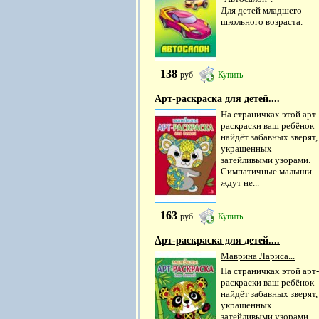
Для детей младшего
школьного возраста.
138
руб
Купить
Арт-раскраска для детей....
На страничках этой арт-
раскраски ваш ребёнок
найдёт забавных зверят,
украшенных
затейливыми узорами.
Симпатичные малыши
ждут не...
163
руб
Купить
Арт-раскраска для детей....
Маврина Лариса...
На страничках этой арт-
раскраски ваш ребёнок
найдёт забавных зверят,
украшенных
затейливыми узорами.