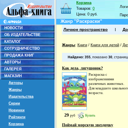
Корзина
Логин
Товаров:
0
Цена:
0 руб.
Пар
Жанр "Раскраски"
НОВОСТИ
Личное пространство
До
ОБ ИЗДАТЕЛЬСТВЕ
КАТАЛОГ
Жанры
:
Книги
/
Книги для детей
/
Де
СОТРУДНИЧЕСТВО
ПРОДАЖА КНИГ
Найдено:
355
, показано
30
, страни
АВТОРЫ
Как дела, лягушонок?
ГАЛЕРЕЯ
Раскраска с
МАГАЗИН
изображениями
Авторы
различных животных.
Для младшего школьног
Жанры
возраста.
Издательства
Серии
Новинки
29
руб
Купить
Рейтинги
Корзина
Поймай морскую звездочку