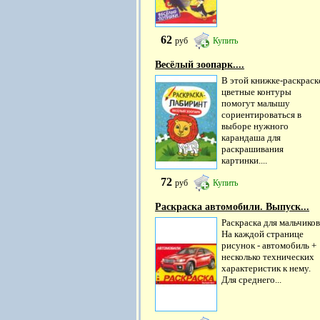
62
руб
Купить
Весёлый зоопарк....
В этой книжке-раскраск
цветные контуры
помогут малышу
сориентироваться в
выборе нужного
карандаша для
раскрашивания
картинки....
72
руб
Купить
Раскраска автомобили. Выпуск...
Раскраска для мальчиков
На каждой странице
рисунок - автомобиль +
несколько технических
характеристик к нему.
Для среднего...