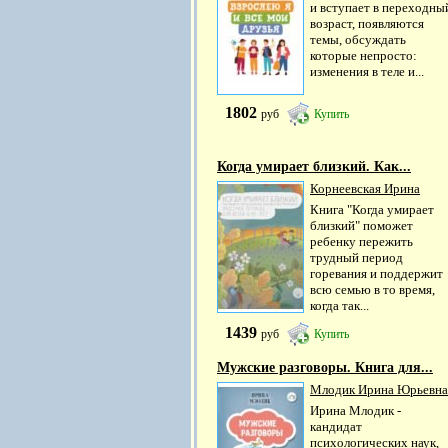
и вступает в переходны
возраст, появляются
темы, обсуждать
которые непросто:
изменения в теле и...
1802
руб
Купить
Когда умирает близкий. Как...
Корнеевская Ирина
Книга "Когда умирает
близкий" поможет
ребенку пережить
трудный период
горевания и поддержит
всю семью в то время,
когда так...
1439
руб
Купить
Мужские разговоры. Книга для...
Млодик Ирина Юрьевна
Ирина Млодик -
кандидат
психологических наук,