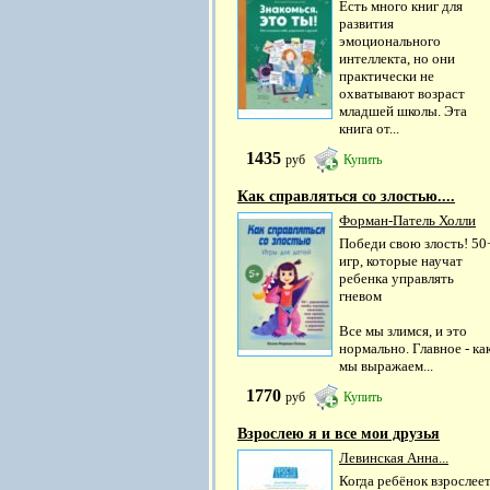
Есть много книг для
развития
эмоционального
интеллекта, но они
практически не
охватывают возраст
младшей школы. Эта
книга от...
1435
руб
Купить
Как справляться со злостью....
Форман-Патель Холли
Победи свою злость! 50
игр, которые научат
ребенка управлять
гневом
Все мы злимся, и это
нормально. Главное - ка
мы выражаем...
1770
руб
Купить
Взрослею я и все мои друзья
Левинская Анна...
Когда ребёнок взрослее