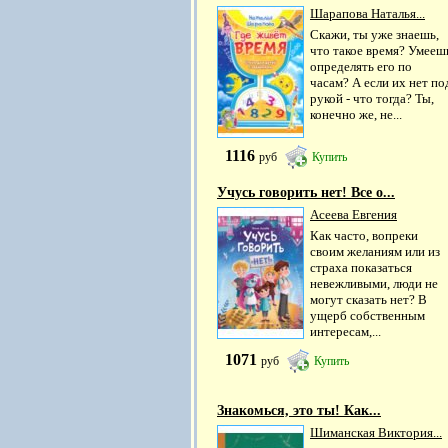
Шарапова Наталья...
Скажи, ты уже знаешь,
что такое время? Умееш
определять его по
часам? А если их нет по
рукой - что тогда? Ты,
конечно же, не...
1116
руб
Купить
Учусь говорить нет! Все о...
Асеева Евгения
Как часто, вопреки
своим желаниям или из
страха показаться
невежливыми, люди не
могут сказать нет? В
ущерб собственным
интересам,...
1071
руб
Купить
Знакомься, это ты! Как...
Шиманская Виктория...