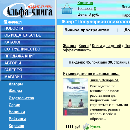
Корзина
Логин
Товаров:
0
Цена:
0 руб.
Пар
Жанр "Популярная психолог
НОВОСТИ
Личное пространство
До
ОБ ИЗДАТЕЛЬСТВЕ
КАТАЛОГ
Жанры
:
Книги
/
Книги для детей
/
По
СОТРУДНИЧЕСТВО
эффективность
ПРОДАЖА КНИГ
Найдено:
45
, показано
30
, страниц
АВТОРЫ
ГАЛЕРЕЯ
Руководство по выживанию...
МАГАЗИН
Зиглер Ленора М.
Авторы
Руководство по
выживанию после
Жанры
расставания для
Издательства
подростков. Как
справиться с сильными
Серии
эмоциями, развить
Новинки
любовь к себе и
обрести...
Рейтинги
Корзина
1111
руб
Купить