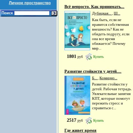
Личное пространство
Всё непросто. Как принимать...
Поиск
Дубицкая...
,
Ш...
Как быть, если не
нравится собственная
внешность? Как не
обидеть подругу, если
она все время
обижается? Почему
мир...
1801
руб
Купить
Развитие стойкости у детей....
Б...
,
Комицио...
Развитие стойкости у
детей. Рабочая тетрадь.
Увлекательные занятия
КПТ, которые помогут
пережить стресс и
справиться с...
2517
руб
Купить
Где живет время