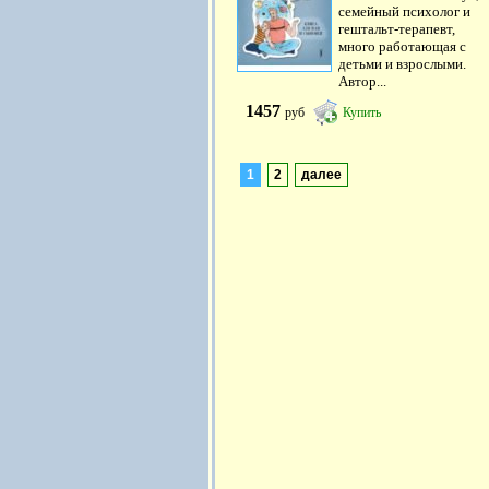
семейный психолог и
гештальт-терапевт,
много работающая с
детьми и взрослыми.
Автор...
1457
руб
Купить
1
2
далее