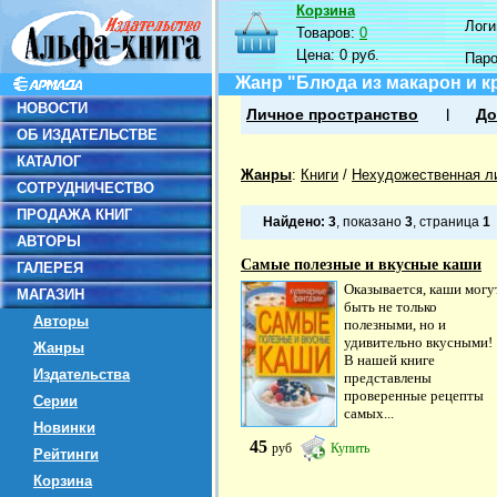
Корзина
Логин
Товаров:
0
Цена:
0 руб.
Пар
Жанр "Блюда из макарон и к
НОВОСТИ
Личное пространство
До
ОБ ИЗДАТЕЛЬСТВЕ
КАТАЛОГ
Жанры
:
Книги
/
Нехудожественная л
СОТРУДНИЧЕСТВО
ПРОДАЖА КНИГ
Найдено:
3
, показано
3
, страница
1
АВТОРЫ
Самые полезные и вкусные каши
ГАЛЕРЕЯ
Оказывается, каши могу
МАГАЗИН
быть не только
Авторы
полезными, но и
удивительно вкусными!
Жанры
В нашей книге
Издательства
представлены
проверенные рецепты
Серии
самых...
Новинки
45
руб
Купить
Рейтинги
Корзина