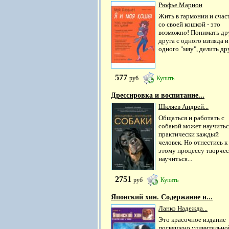
Рюфье Марион
Жить в гармонии и счас
со своей кошкой - это
возможно! Понимать др
друга с одного взгляда и
одного "мяу", делить друг
577
руб
Купить
Дрессировка и воспитание...
Шкляев Андрей...
Общаться и работать с
собакой может научитьс
практически каждый
человек. Но отнестись к
этому процессу творчес
научиться...
2751
руб
Купить
Японский хин. Содержание и...
Ланко Надежда...
Это красочное издание
посвящено удивительно