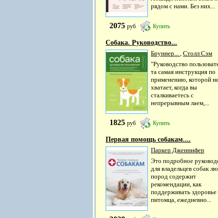
рядом с нами. Без них...
2075
руб
Купить
Собака. Руководство...
Бруннер...
,
Столл Сэм
"Руководство пользовате
та самая инструкция по
применению, которой н
хватает, когда вы
сталкиваетесь с
непрерывным лаем,...
1825
руб
Купить
Первая помощь собакам....
Паркер Дженнифер
Это подробное руковод
для владельцев собак л
пород содержит
рекомендации, как
поддерживать здоровье
питомца, ежедневно...