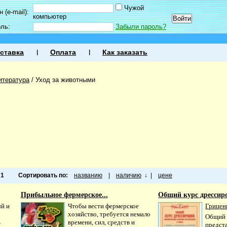
Чужой
 (e-mail):
компьютер
оль:
Забыли пароль?
ставка
Оплата
Как заказать
итература
/
Уход за животными
а
1
Сортировать по:
названию
|
наличию
↓
|
цене
Прибыльное фермерское...
Общий курс дрессиро
ый и
Чтобы вести фермерское
Гриценк
хозяйство, требуется немало
Общий 
ь
времени, сил, средств и
предст