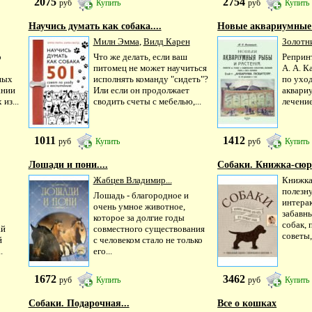
2075
2754
руб
Купить
руб
Купить
Научись думать как собака....
Новые аквариумные 
Милн Эмма
,
Вилд Карен
Золотни
о
Что же делать, если ваш
Репринт
питомец не может научиться
А. А. К
ных
исполнять команду "сидеть"?
по уход
ании
Или если он продолжает
аквариу
из...
сводить счеты с мебелью,...
лечение 
1011
1412
руб
Купить
руб
Купить
Лошади и пони....
Собаки. Книжка-сюрп
Жабцев Владимир...
Книжка
полезн
Лошадь - благородное и
интера
очень умное животное,
забавн
которое за долгие годы
собак, 
ай
совместного существования
советы,.
й
с человеком стало не только
.
его...
1672
3462
руб
Купить
руб
Купить
Собаки. Подарочная...
Все о кошках