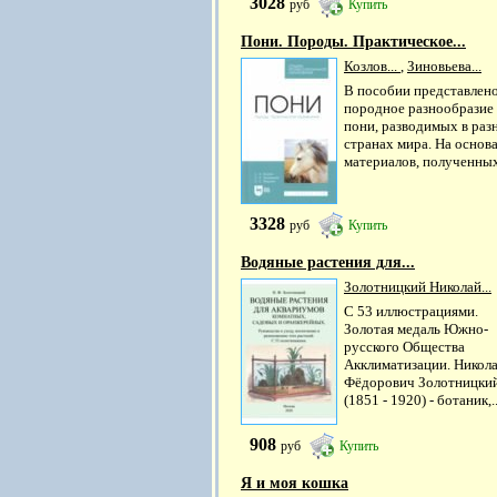
3028
руб
Купить
Пони. Породы. Практическое...
Козлов...
,
Зиновьева...
В пособии представлен
породное разнообразие
пони, разводимых в раз
странах мира. На основ
материалов, полученных 
3328
руб
Купить
Водяные растения для...
Золотницкий Николай...
С 53 иллюстрациями.
Золотая медаль Южно-
русского Общества
Акклиматизации. Никол
Фёдорович Золотницки
(1851 - 1920) - ботаник,..
908
руб
Купить
Я и моя кошка