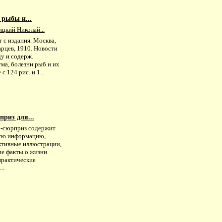
рыбы и...
цкий Николай...
 с издания. Москва,
арцев, 1910. Новости
у и содерж.
ма, болезни рыб и их
с 124 рис. и 1...
риз для...
-сюрприз содержит
ую информацию,
ктивные иллюстрации,
ые факты о жизни
практические
..