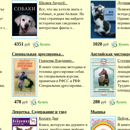
Шкляев Андрей...
Дуднико
тье
Все, что вы хотели знать о
Появлен
собаках, и даже больше. На
всегда 
уг
этих страницах вы найдете
Однако 
исторические сведения и
игривы
 с...
интересные факты о...
и новые
4351
1020
руб
Купить
руб
Купить
Специальная дрессировка...
Английская чистокро
Гриценко Владимир...
Суетин
В книге описаны методика и
Англий
я
техника дрессировки собак
лошади
по специальным курсам,
считаю
принятым в РФСС и РКФ.
резвых 
ки,
Специальная дрессировка...
Трудно
площадк
478
288
руб
Купить
руб
Купить
Левретка. Содержание и уход
Мышка
Кеплер Дин
Пейдж 
Книга, которую вы держите в
В книге
й
руках, необходима любому
мышках