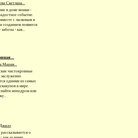
ва Светлана...
ие в доме кошки -
радостное событие.
вместе с ласковым и
м созданием появятся
 заботы - как...
вная...
а Мария...
ские чистокровные
 заслуженно
тся одними из самых
скакунов в мире.
 найти ипподром или
у...
Джилл
 рассказывается о
: как за ними