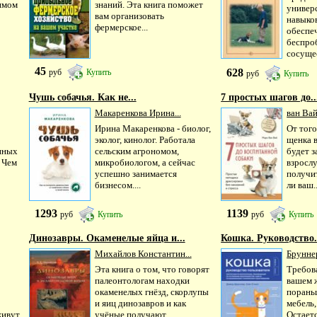
имом
знаний. Эта книга поможет
универ
вам организовать
навыко
фермерское...
обеспе
беспро
сосущес
45
628
руб
Купить
руб
Купить
Чушь собачья. Как не...
7 простых шагов до..
Макаренкова Ирина...
ван Ва
Ирина Макаренкова - биолог,
От того
эколог, кинолог. Работала
щенка в
нных
сельским агрономом,
будет з
 Чем
микробиологом, а сейчас
взросл
успешно занимается
получи
бизнесом....
ли ваш..
1293
1139
руб
Купить
руб
Купить
Динозавры. Окаменелые яйца и...
Кошка. Руководство.
Михайлов Константин...
Бруннер
Эта книга о том, что говорят
Требов
палеонтологам находки
вашем 
окаменелых гнёзд, скорлупы
порань
и яиц динозавров и как
мебель
живут
учёные получают
Остаетс