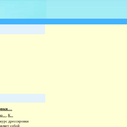
вки....
о...
,
К...
курс дрессировки
авляет собой