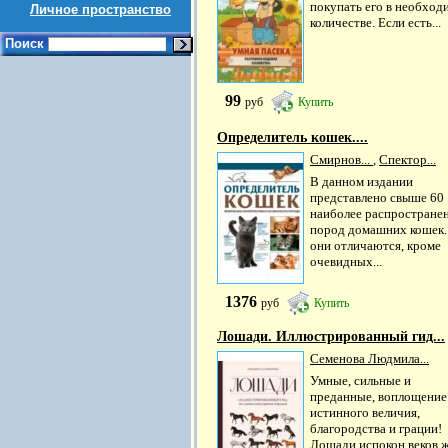
покупать его в необход
Личное пространство
количестве. Если есть...
Поиск
99
руб
Купить
Определитель кошек....
Смирнов...
,
Спектор...
В данном издании
представлено свыше 60
наиболее распростране
пород домашних кошек.
они отличаются, кроме
очевидных...
1376
руб
Купить
Лошади. Иллюстрированный гид...
Семенова Людмила...
Умные, сильные и
преданные, воплощение
истинного величия,
благородства и грации!
Лошади испокон веков 