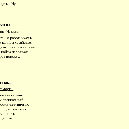
нуть: "Ну...
и на...
ва Наталья...
га – о работниках в
 конном хозяйстве.
делится своим личным
 найма персонала,
 от поиска...
тво....
семчук...
нике освещены
ы специальной
ровки охотничьих
 подготовки их к
сущность и
дности...