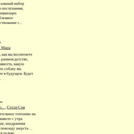
сальный набор
в послушания,
чивающих
блемное
твование с...
.
й Марк
, как вы воспитаете
 раннем детстве,
ависеть, какую
ую собаку вы
те в будущем. Будет
.
..
...
,
Столл Сэм
ательное топтание на
животе с утра
ше, изодранная
, повсюду шерсть…
я только