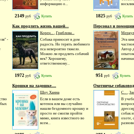
информацию о...
восклик
2149
1825
руб
Купить
руб
Купить
Как продлить жизнь вашей...
Персонал и помощник
Корец...
,
Гриблова...
Меркуло
ля" -
Собака приносит в дом
Эта кни
радость. Но терять любимого
частном
е
пса невероятно тяжело.
Автор 
Можно ли продлить собачий
опытом
век? Хорошему,
начиная
ответственному...
1972
951
руб
Купить
руб
Купить
Крошки на ладошке....
Охотничье собаководс
Шоу Ханна
С...
,
За
ство
Если в вашем доме есть
В учеб
юбых
котенок или вы случайно
вопрос
нашли бездомного крошку и
дресси
просто не смогли пройти
собак и
мимо, книга известного во
охоте, 
всем...
разнови