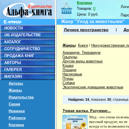
Корзина
Логин
Товаров:
0
Цена:
0 руб.
Пар
Жанр "Уход за животными"
НОВОСТИ
Личное пространство
До
ОБ ИЗДАТЕЛЬСТВЕ
КАТАЛОГ
Жанры
:
Книги
/
Нехудожественная л
СОТРУДНИЧЕСТВО
Аквариум. Террариум
ПРОДАЖА КНИГ
Грызуны
Другие виды животных
АВТОРЫ
Кошки
ГАЛЕРЕЯ
Лошади
Насекомые
МАГАЗИН
Птицы
Собаки
Авторы
Экзотические домашние животные
Жанры
Издательства
Найдено:
34
, показано
30
, страниц
Серии
Умная пасека. Разумное...
Новинки
Мед - это очень полезн
Рейтинги
вкусный продукт, но не
Корзина
всегда есть возможност