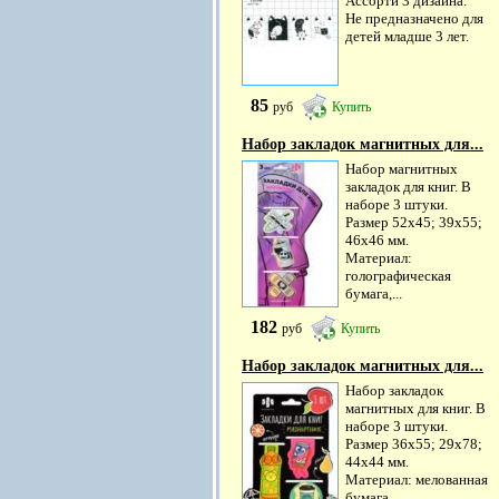
Ассорти 3 дизайна.
Не предназначено для
детей младше 3 лет.
85
руб
Купить
Набор закладок магнитных для...
Набор магнитных
закладок для книг. В
наборе 3 штуки.
Размер 52x45; 39x55;
46x46 мм.
Материал:
голографическая
бумага,...
182
руб
Купить
Набор закладок магнитных для...
Набор закладок
магнитных для книг. В
наборе 3 штуки.
Размер 36x55; 29x78;
44x44 мм.
Материал: мелованная
бумага,...