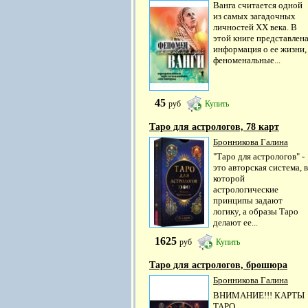
Ванга считается одной
из самых загадочных
личностей XX века. В
этой книге представлен
информация о ее жизни,
феноменальные...
45
руб
Купить
Таро для астрологов, 78 карт
Бронникова Галина
"Таро для астрологов" -
это авторская система, в
которой
астрологические
принципы задают
логику, а образы Таро
делают ее...
1625
руб
Купить
Таро для астрологов, брошюра
Бронникова Галина
ВНИМАНИЕ!!! КАРТЫ
ТАРО