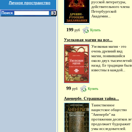
русской литературы,
Личное пространство
действительного члена
Петербургской
Поиск
Академии...
199
руб
Купить
Узелковая магия на все...
Узелковая магия - это
очень древний вид
магии, появившийся
около двух тысячелетий
назад. Ее традиции был
известны в каждой...
99
руб
Купить
Аненербе. Страшная тайна...
Таинственное
нацистское общество
"Аненербе" на
протяжении десятков ле
продолжает будоражит
умы исследователей.