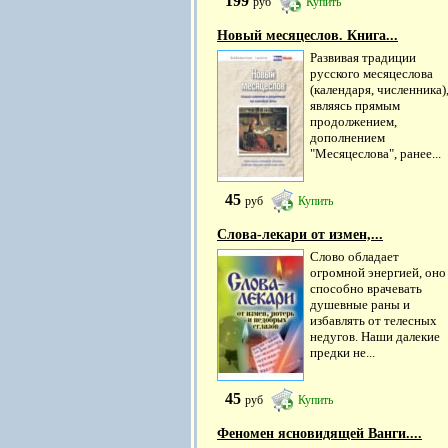
199
руб
Купить
Новый месяцеслов. Книга...
Развивая традиции
русского месяцеслова
(календаря, численника)
являясь прямым
продолжением,
дополнением
"Месяцеслова", ранее...
45
руб
Купить
Слова-лекари от измен,...
Слово обладает
огромной энергией, оно
способно врачевать
душевные раны и
избавлять от телесных
недугов. Наши далекие
предки не...
45
руб
Купить
Феномен ясновидящей Ванги....