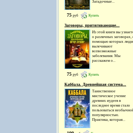
Загадочные...
75
руб
Купить
Заговоры, притягивающие...
Из этой книги вы узнает
о различных заговорах, 
помощью которых люди
вылечивают
всевозможные
заболевания. Мы
расскажем о...
75
руб
Купить
Каббала. Древнейшая система...
Таинственное
мистическое учение
древних иудеев в
последнее время стало
пользоваться необычно
популярностью.
Практика, которая...