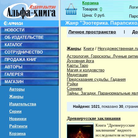
Корзина
Логин
Товаров:
0
Цена:
0 руб.
Пар
Жанр "Эзотерика. Парапсихо
НОВОСТИ
Личное пространство
До
ОБ ИЗДАТЕЛЬСТВЕ
КАТАЛОГ
Жанры
:
Книги
/
Нехудожественная л
СОТРУДНИЧЕСТВО
Астрология. Гороскопы. Лунные ритм
ПРОДАЖА КНИГ
Духовная йога
Карты Таро
АВТОРЫ
Магия и колдовство
ГАЛЕРЕЯ
Медитации
Предсказание судьбы. Гадания
МАГАЗИН
Рэйки
Сонники
Авторы
Тайны. Загадки. Паранормальные яв
Жанры
Издательства
Найдено:
1021
, показано
30
, стран
Серии
Древнерусские заклинания
Новинки
Книга "Древнерусские
Рейтинги
заклинания" видного
Корзина
исследователя истории