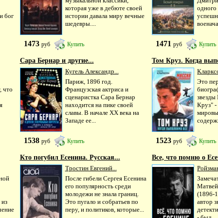
музыкальной классики,
Дмитри
которая уже в дебюте своей
одного
и бог
истории давала миру вечные
успешн
шедевры....
военача
1473
1471
руб
Купить
руб
Купить
Сара Бернар и другие...
Том Круз. Когда вып
Кугель Александр...
Кларкс
Париж, 1896 год.
Это пе
, что
Французская актриса и
биогра
сценаристка Сара Бернар
звезды 
я
находится на пике своей
Круз" -
славы. В начале XX века на
мировы
Западе ее...
содержи
1538
1523
руб
Купить
руб
Купить
Кто погубил Есенина. Русская...
Все, что помню о Ес
Тростин Евгений...
Ройзма
чной
После гибели Сергея Есенина
Замеча
его популярность среди
Матвей
молодежи не знала границ.
(1896-1
 из
Это пугало и собратьев по
автор 
чение
перу, и политиков, которые...
детект
- был...