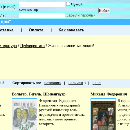
Чужой
 (e-mail):
компьютер
оль:
Забыли пароль?
юдей"
ставка
Оплата
Как заказать
итература
/
Публицистика
/
Жизнь знаменитых людей
ца
2
Сортировать по:
названию
|
наличию
↓
|
цене
Вольтер. Гегель. Шопенгауэр
Михаил Федорович
Флорентин Федорович
В серии
й
Павленков - легендарный
Романо
русский книгоиздатель,
книги,
ель
переводчик и просветитель,
предст
или, как нынче принято
династ
говорить,...
с конца.