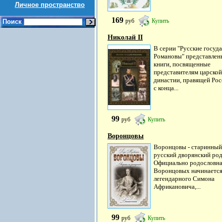
Личное пространство
169
руб
Купить
Поиск
Николай II
В серии "Русские госуда
Романовы" представлен
книги, посвященные
представителям царской
династии, правящей Рос
с конца...
99
руб
Купить
Воронцовы
Воронцовы - старинный
русский дворянский род
Официально родословн
Воронцовых начинается
легендарного Симона
Африкановича,...
99
руб
Купить