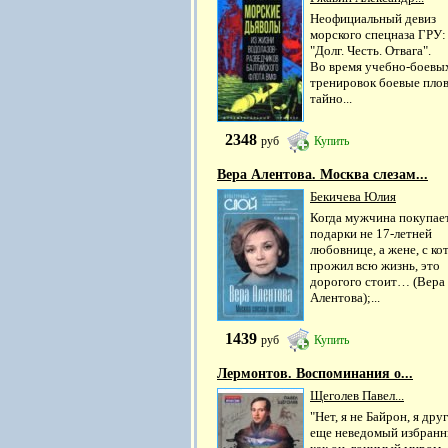
Неофициальный девиз
морского спецназа ГРУ:
"Долг. Честь. Отвага".
Во время учебно-боевы
тренировок боевые пло
тайно...
2348
руб
Купить
Вера Алентова. Москва слезам...
Бекичева Юлия
Когда мужчина покупае
подарки не 17-летней
любовнице, а жене, с ко
прожил всю жизнь, это
дорогого стоит… (Вера
Алентова);...
1439
руб
Купить
Лермонтов. Воспоминания о...
Щеголев Павел...
"Нет, я не Байрон, я дру
еще неведомый избранн