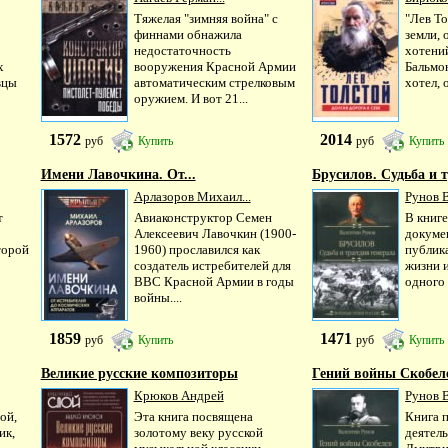
Тяжелая "зимняя война" с
"Лев То
финнами обнажила
земли, 
недостаточность
хотений
х
вооружения Красной Армии
Бальмон
вцы
автоматическим стрелковым
хотел, 
оружием. И вот 21...
1572
2014
руб
Купить
руб
Купить
Имени Лавочкина. От...
Брусилов. Судьба и т
Арлазоров Михаил...
Рунов В
т
Авиаконструктор Семен
В книг
Алексеевич Лавочкин (1900-
докуме
торой
1960) прославился как
публик
создатель истребителей для
жизни 
ВВС Красной Армии в годы
одного 
войны....
1859
1471
руб
Купить
руб
Купить
Великие русские композиторы
Гений войны Скобеле
Крюков Андрей
Рунов В
гой,
Эта книга посвящена
Книга 
ик,
золотому веку русской
деятел