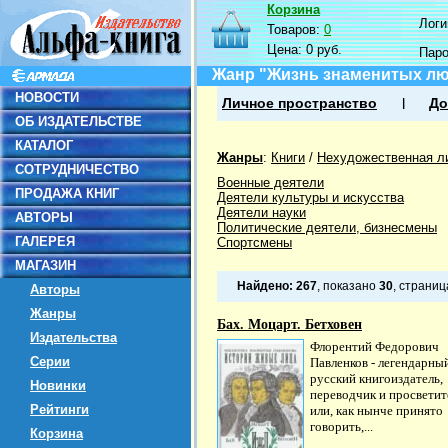
Корзина
Логин
Товаров:
0
Цена:
0 руб.
Пар
Жанр "Жизнь знаменитых л
НОВОСТИ
Личное пространство
До
ОБ ИЗДАТЕЛЬСТВЕ
КАТАЛОГ
Жанры
:
Книги
/
Нехудожественная л
СОТРУДНИЧЕСТВО
Военные деятели
ПРОДАЖА КНИГ
Деятели культуры и искусства
Деятели науки
АВТОРЫ
Политические деятели, бизнесмены
ГАЛЕРЕЯ
Спортсмены
МАГАЗИН
Найдено:
267
, показано
30
, страни
Авторы
Жанры
Бах. Моцарт. Бетховен
Издательства
Флорентий Федорович
Серии
Павленков - легендарны
русский книгоиздатель,
Новинки
переводчик и просветит
Рейтинги
или, как нынче принято
говорить,...
Корзина