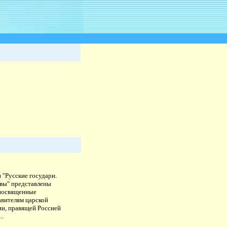
 "Русские государи.
вы" представлены
 посвященные
авителям царской
ии, правящей Россией
..