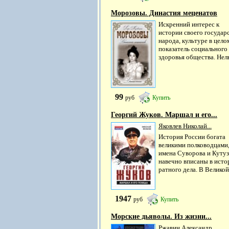
Морозовы. Династия меценатов
Искренний интерес к
истории своего государс
народа, культуре в целом
показатель социального
здоровья общества. Нельз
99
руб
Купить
Георгий Жуков. Маршал и его...
Яковлев Николай...
История России богата
великими полководцами,
имена Суворова и Куту
навечно вписаны в ист
ратного дела. В Великой.
1947
руб
Купить
Морские дьяволы. Из жизни...
Ржавин Александр...