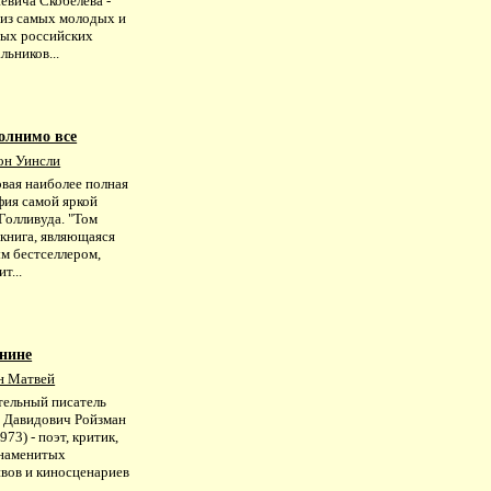
евича Скобелева -
 из самых молодых и
ых российских
льников...
олнимо все
он Уинсли
рвая наиболее полная
фия самой яркой
Голливуда. "Том
 книга, являющаяся
м бестселлером,
т...
енине
н Матвей
тельный писатель
 Давидович Ройзман
973) - поэт, критик,
знаменитых
ивов и киносценариев