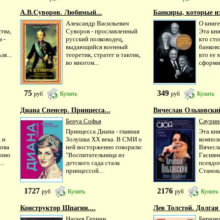
А.В.Суворов. Любимый...
Банкиры, которые и
Александр Васильевич
О книг
тва,
Суворов - прославленный
Эта кни
 -
русский полководец,
кто сто
выдающийся военный
банковс
я...
теоретик, стратег и тактик,
кто ее 
во многом...
сформир
75
349
руб
Купить
руб
Купить
Диана Спенсер. Принцесса...
Вячеслав Ольховский.
Бенуа Софья
Саурина
Принцесса Диана - главная
Эта кни
 и
Золушка XX века. В СМИ о
композ
зова
ней восторженно говорили:
Вячесл
орию
"Воспитательница из
Гасиян
..
детского сада стала
псевдо
принцессой...
Становл
1727
2176
руб
Купить
руб
Купить
Конструктор Шпагин....
Лев Толстой. Долгая 
Нагаев Герман...
Бирюков