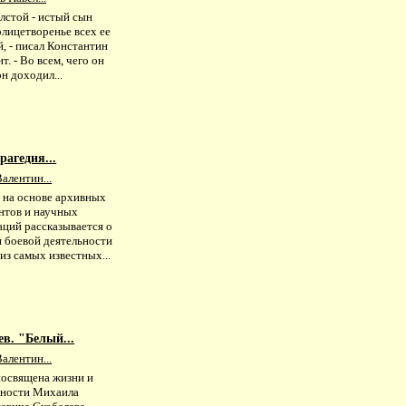
лстой - истый сын
олицетворенье всех ее
, - писал Константин
т. - Во всем, чего он
он доходил...
рагедия...
алентин...
е на основе архивных
нтов и научных
аций рассказывается о
и боевой деятельности
из самых известных...
в. "Белый...
алентин...
посвящена жизни и
ьности Михаила