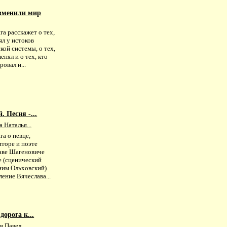
зменили мир
е
га расскажет о тех,
ял у истоков
кой системы, о тех,
менял и о тех, кто
овал и...
 Песня -...
 Наталья...
га о певце,
иторе и поэте
аве Шагеновиче
е (сценический
ним Ольховский).
ение Вячеслава...
дорога к...
 Павел...