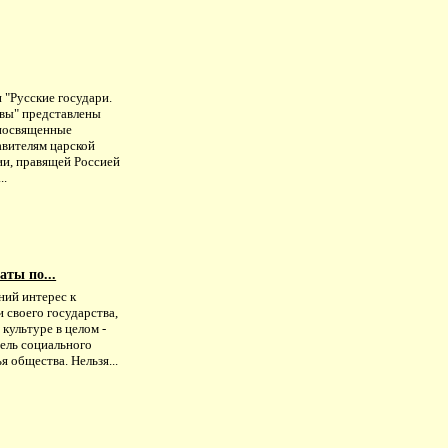
 "Русские государи.
вы" представлены
 посвященные
авителям царской
ии, правящей Россией
..
аты по...
ний интерес к
 своего государства,
 культуре в целом -
тель социального
я общества. Нельзя...