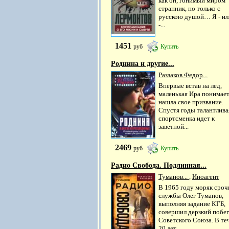
как он, гонимый миром
странник, но только с
русскою душой… Я - ил
-...
1451
руб
Купить
Роднина и другие...
Раззаков Федор...
Впервые встав на лед,
маленькая Ира понимает
нашла свое призвание.
Спустя годы талантлива
спортсменка идет к
заветной...
2469
руб
Купить
Радио Свобода. Подлинная...
Туманов...
,
Иноагент
В 1965 году моряк сро
службы Олег Туманов,
выполняя задание КГБ,
совершил дерзкий побег
Советского Союза. В те
20 лет...