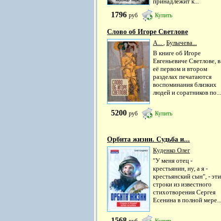
принадлежит к...
1796
руб
Купить
Слово об Игоре Светлове
А...
,
Булычева...
В книге об Игоре
Евгеньевиче Светлове, в
её первом и втором
разделах печатаются
воспоминания близких
людей и соратников по...
5200
руб
Купить
Орбита жизни. Судьба и...
Куденко Олег
"У меня отец -
крестьянин, ну, а я -
крестьянский сын", - эти
строки из известного
стихотворения Сергея
Есенина в полной мере..
1568
руб
Купить