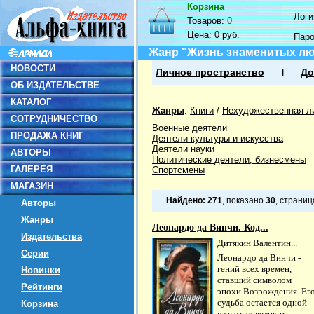
Корзина
Логин
Товаров:
0
Цена:
0 руб.
Пар
Жанр "Жизнь знаменитых л
НОВОСТИ
Личное пространство
До
ОБ ИЗДАТЕЛЬСТВЕ
КАТАЛОГ
Жанры
:
Книги
/
Нехудожественная л
СОТРУДНИЧЕСТВО
Военные деятели
ПРОДАЖА КНИГ
Деятели культуры и искусства
Деятели науки
АВТОРЫ
Политические деятели, бизнесмены
ГАЛЕРЕЯ
Спортсмены
МАГАЗИН
Найдено:
271
, показано
30
, страни
Авторы
Жанры
Леонардо да Винчи. Код...
Издательства
Дитякин Валентин...
Серии
Леонардо да Винчи -
гений всех времен,
Новинки
ставший символом
Рейтинги
эпохи Возрождения. Ег
судьба остается одной
Корзина
из самых великих