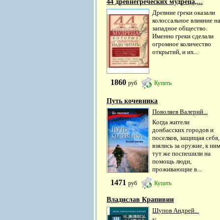
44 древнегреческих мудреца,...
Древние греки оказали
колоссальное влияние н
западное общество.
Именно греки сделали
огромное количество
открытий, и их...
1860
руб
Купить
Путь кочевника
Поволяев Валерий...
Когда жители
донбасских городов и
поселков, защищая себя,
взялись за оружие, к ни
тут же поспешили на
помощь люди,
проживающие в...
1471
руб
Купить
Владислав Крапивин
Щупов Андрей...