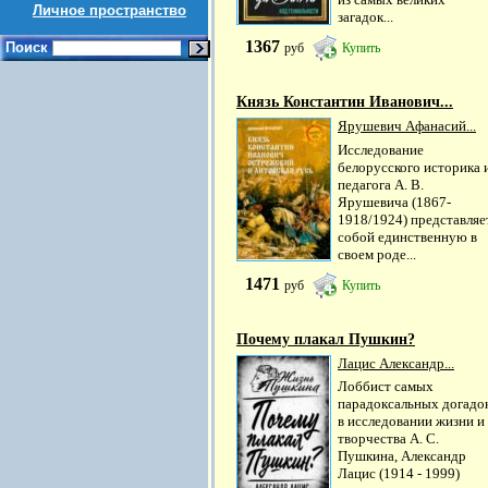
Личное пространство
загадок...
1367
Поиск
руб
Купить
Князь Константин Иванович...
Ярушевич Афанасий...
Исследование
белорусского историка 
педагога А. В.
Ярушевича (1867-
1918/1924) представляе
собой единственную в
своем роде...
1471
руб
Купить
Почему плакал Пушкин?
Лацис Александр...
Лоббист самых
парадоксальных догадо
в исследовании жизни и
творчества А. С.
Пушкина, Александр
Лацис (1914 - 1999)