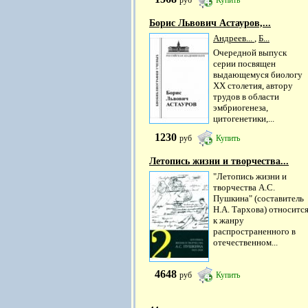
Борис Львович Астауров,...
Андреев...
,
Б...
Очередной выпуск
серии посвящен
выдающемуся биологу
XX столетия, автору
трудов в области
эмбриогенеза,
цитогенетики,...
1230
руб
Купить
Летопись жизни и творчества...
"Летопись жизни и
творчества А.С.
Пушкина" (составитель
Н.А. Тархова) относитс
к жанру
распространенного в
отечественном...
4648
руб
Купить