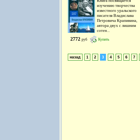
Книга посвящается
изучению творчества
известного уральского
писателя Владислава
Петровича Крапивина,
автора двух с лишним
сотен...
2772
руб
Купить
назад
1
2
3
4
5
6
7