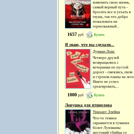
изменить свою жизнь,
самый верный путь -
бросить все и уехать в
глушь, так что добро
пожаловать на
горнолыжный...
1657
руб
Купить
Я знаю, что вы сделали...
Дункан Лоис
Четверо друзей
возвращались с
вечеринки по пустой
дороге - смеялись, пили
и строили планы на лето
Никто не успел
среагировать,...
1000
руб
Купить
Ловушка для птицелова
Уркхарт Элейна
Что-то темное
скрывается в туманах
болот Луизианы:
жестокий убийца со