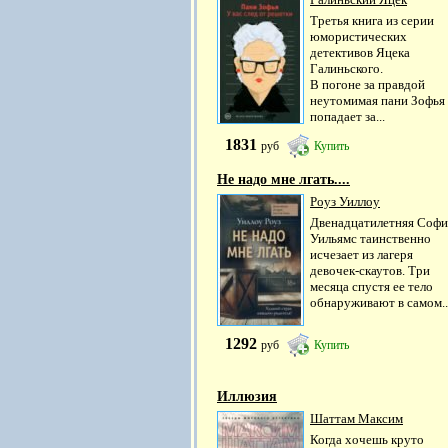
Третья книга из серии
юмористических
детективов Яцека
Галиньского.
В погоне за правдой
неутомимая пани Зофья
попадает за...
1831
руб
Купить
Не надо мне лгать....
Роуз Уиллоу
Двенадцатилетняя Софи
Уильямс таинственно
исчезает из лагеря
девочек-скаутов. Три
месяца спустя ее тело
обнаруживают в самом..
1292
руб
Купить
Иллюзия
Шаттам Максим
Когда хочешь круто