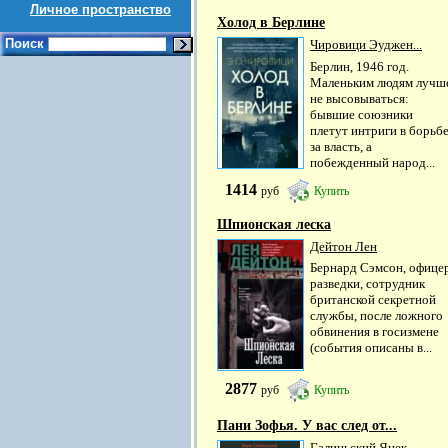
Личное пространство
Холод в Берлине
Поиск
Чировици Эуджен...
Берлин, 1946 год.
Маленьким людям лучш
не высовываться:
бывшие союзники
плетут интриги в борьб
за власть, а
побежденный народ...
1414
руб
Купить
Шпионская леска
Дейтон Лен
Бернард Сэмсон, офице
разведки, сотрудник
британской секретной
службы, после ложного
обвинения в госизмене
(события описаны в...
2877
руб
Купить
Пани Зофья. У вас след от...
Галиньский Яцек