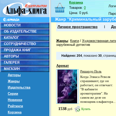
Корзина
Логин
Товаров:
0
Цена:
0 руб.
Пар
Жанр "Криминальный зарубе
НОВОСТИ
Личное пространство
До
ОБ ИЗДАТЕЛЬСТВЕ
КАТАЛОГ
Жанры
:
Книги
/
Художественная лит
СОТРУДНИЧЕСТВО
зарубежный детектив
ПРОДАЖА КНИГ
Найдено:
204
, показано
30
, страни
АВТОРЫ
ГАЛЕРЕЯ
Аромат
МАГАЗИН
Ришардо Поль
Авторы
Когда Элиаса Револя
спрашивают, где он
Жанры
работает, он отвечает:
Издательства
"В кабинете
ароматерапии". На
Серии
самом же деле он
Новинки
помощник ольфактора...
Рейтинги
1538
руб
Купить
Корзина