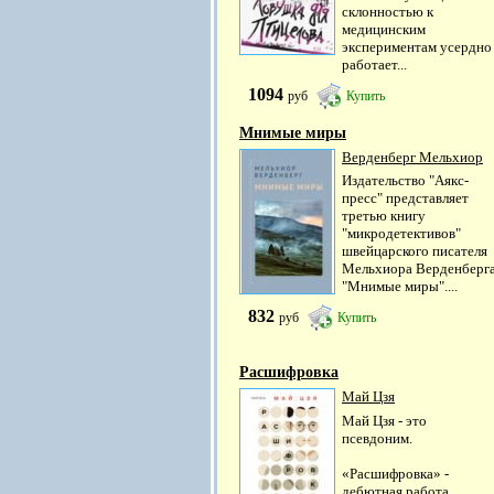
склонностью к
медицинским
экспериментам усердно
работает...
1094
руб
Купить
Мнимые миры
Верденберг Мельхиор
Издательство "Аякс-
пресс" представляет
третью книгу
"микродетективов"
швейцарского писателя
Мельхиора Верденберг
"Мнимые миры"....
832
руб
Купить
Расшифровка
Май Цзя
Май Цзя - это
псевдоним.
«Расшифровка» -
дебютная работа