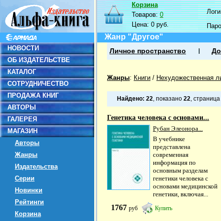
Корзина
Логин
Товаров:
0
Цена:
0 руб.
Пар
Жанр "Другое"
НОВОСТИ
Личное пространство
До
ОБ ИЗДАТЕЛЬСТВЕ
КАТАЛОГ
Жанры
:
Книги
/
Нехудожественная л
СОТРУДНИЧЕСТВО
ПРОДАЖА КНИГ
Найдено:
22
, показано
22
, страниц
АВТОРЫ
Генетика человека с основами...
ГАЛЕРЕЯ
Рубан Элеонора...
МАГАЗИН
В учебнике
Авторы
представлена
Жанры
современная
информация по
Издательства
основным разделам
Серии
генетики человека с
основами медицинской
Новинки
генетики, включая...
Рейтинги
1767
руб
Купить
Корзина