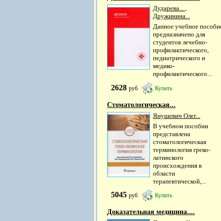
Дударева...
,
Дружинина...
Данное учебное пособи
предназначено для
студентов лечебно-
профилактического,
педиатрического и
медико-
профилактического...
2628
руб
Купить
Стоматологическая...
Янушевич Олег...
В учебном пособии
представлена
стоматологическая
терминология греко-
латинского
происхождения в
области
терапевтической,...
5045
руб
Купить
Доказательная медицина....