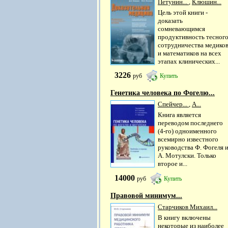
Петунин...
,
Клюшин...
Цель этой книги -
доказать
сомневающимся
продуктивность тесног
сотрудничества медико
и математиков на всех
этапах клинических...
3226
руб
Купить
Генетика человека по Фогелю...
Спейчер...
,
А...
Книга является
переводом последнего
(4-го) одноименного
всемирно известного
руководства Ф. Фогеля 
А. Мотулски. Только
второе и...
14000
руб
Купить
Правовой минимум...
Старчиков Михаил...
В книгу включены
некоторые из наиболее