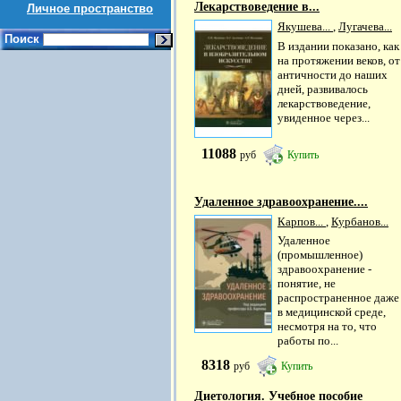
Лекарствоведение в...
Личное пространство
Якушева...
,
Лугачева...
Поиск
В издании показано, как
на протяжении веков, от
античности до наших
дней, развивалось
лекарствоведение,
увиденное через...
11088
руб
Купить
Удаленное здравоохранение....
Карпов...
,
Курбанов...
Удаленное
(промышленное)
здравоохранение -
понятие, не
распространенное даже
в медицинской среде,
несмотря на то, что
работы по...
8318
руб
Купить
Диетология. Учебное пособие