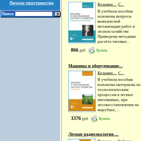
Личное пространство
Козьмин...
,
С...
В учебном пособии
Поиск
изложены вопросы
комплексной
механизации работ в
лесном хозяйстве.
Приведены методики
расчёта тяговых...
866
руб
Купить
Машины и оборудование...
Козьмин...
,
С...
В учебном пособии
изложены материалы по
технологическим
процессам в лесных
питомниках, при
лесовосстановлении на
вырубках, ...
3376
руб
Купить
Лесная радиоэкология....