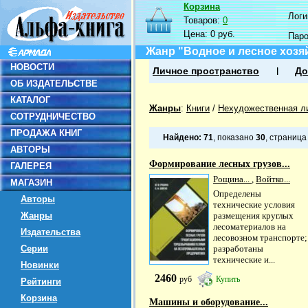
Корзина
Логин
Товаров:
0
Цена:
0 руб.
Пар
Жанр "Водное и лесное хозя
НОВОСТИ
Личное пространство
До
ОБ ИЗДАТЕЛЬСТВЕ
КАТАЛОГ
Жанры
:
Книги
/
Нехудожественная л
СОТРУДНИЧЕСТВО
ПРОДАЖА КНИГ
Найдено:
71
, показано
30
, страниц
АВТОРЫ
Формирование лесных грузов...
ГАЛЕРЕЯ
Рощина...
,
Войтко...
МАГАЗИН
Определены
Авторы
технические условия
Жанры
размещения круглых
лесоматериалов на
Издательства
лесовозном транспорте;
Серии
разработаны
технические и...
Новинки
2460
руб
Купить
Рейтинги
Корзина
Машины и оборудование...