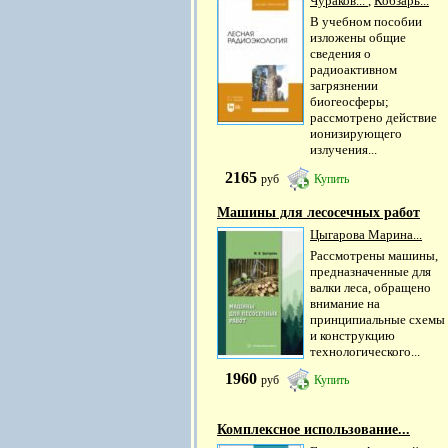
Чураков...
,
Кобзарь...
В учебном пособии
изложены общие
сведения о
радиоактивном
загрязнении
биогеосферы;
рассмотрено действие
ионизирующего
излучения...
2165
руб
Купить
Машины для лесосечных работ
Цыгарова Марина...
Рассмотрены машины,
предназначенные для
валки леса, обращено
внимание на
принципиальные схемы
и конструкцию
технологического...
1960
руб
Купить
Комплексное использование...