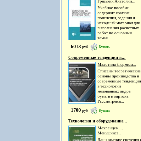
Грязькин Анатолий...
Учебное пособие
содержит краткие
пояснения, задания и
исходный материал для
выполнения расчетных
работ по основным
темам...
6013
руб
Купить
Современные тенденции в...
Махотина Людмила...
Описаны теоретические
основы производства и
современные тенденции
в технологии
мелованных видов
бумаги и картона.
Рассмотрены...
1700
руб
Купить
Технология и оборудование...
Мехренцев...
,
Меньшиков...
Даны краткие сведения 