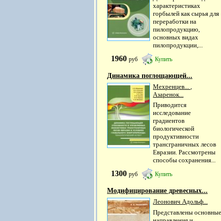
характеристиках
горбылей как сырья для
переработки на
пилопродукцию,
основных видах
пилопродукции,...
1960
руб
Купить
Динамика поглощающей...
Мехренцев...
,
Азаренок...
Приводится
исследование
градиентов
биологической
продуктивности
трансграничных лесов
Евразии. Рассмотрены
способы сохранения...
1300
руб
Купить
Модифицирование древесных...
Леонович Адольф...
Представлены основны
направления и