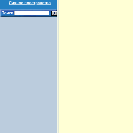
Личное пространство
Поиск