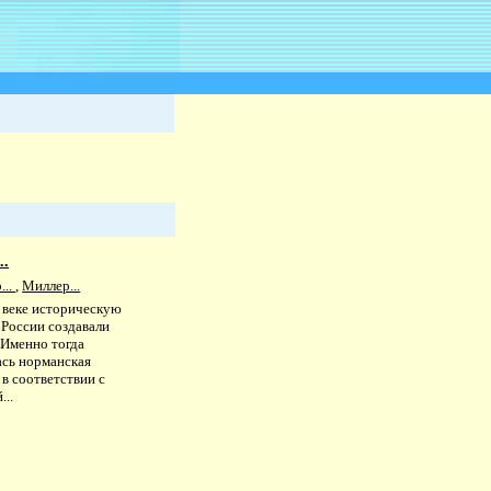
..
...
,
Миллер...
I веке историческую
 России создавали
 Именно тогда
ась норманская
 в соответствии с
...