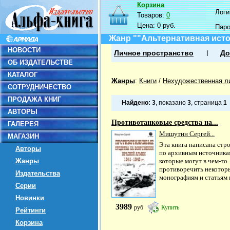
Корзина
Логин
Товаров:
0
Цена:
0 руб.
Пар
Жанр ""Альтернативная ист
НОВОСТИ
Личное пространство
До
ОБ ИЗДАТЕЛЬСТВЕ
КАТАЛОГ
Жанры
:
Книги
/
Нехудожественная л
СОТРУДНИЧЕСТВО
ПРОДАЖА КНИГ
Найдено:
3
, показано
3
, страница
1
АВТОРЫ
Противотанковые средства на...
ГАЛЕРЕЯ
Мишутин Сергей...
МАГАЗИН
Эта книга написана стр
Авторы
по архивным источника
Жанры
которые могут в чем-то
противоречить некотор
Издательства
монографиям и статьям в
Серии
Новинки
3989
руб
Купить
Рейтинги
Корзина