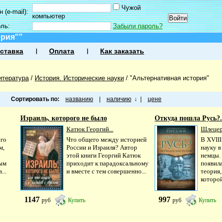
Чужой
 (e-mail):
компьютер
оль:
Забыли пароль?
ория""
ставка
Оплата
Как заказать
итература
/
История. Исторические науки
/
"Альтернативная история"
Сортировать по:
названию
|
наличию
↓
|
цене
Израиль, которого не было
Откуда пошла Русь?.
Катюк Георгий...
Шлецер
ого
Что общего между историей
В XVII
м,
России и Израиля? Автор
науку в
этой книги Георгий Катюк
немцы.
ым
приходит к парадоксальному
появил
...
и вместе с тем совершенно...
теория,
которой
1147
997
руб
Купить
руб
Купить