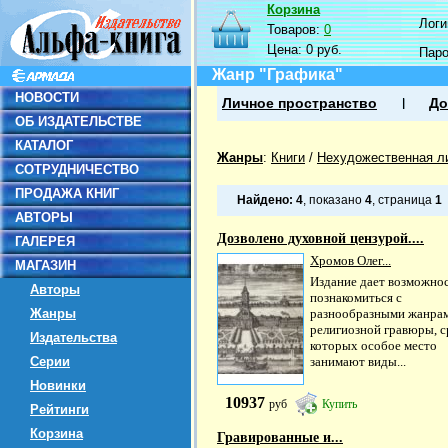
Корзина
Логин
Товаров:
0
Цена:
0 руб.
Пар
Жанр "Графика"
НОВОСТИ
Личное пространство
До
ОБ ИЗДАТЕЛЬСТВЕ
КАТАЛОГ
Жанры
:
Книги
/
Нехудожественная л
СОТРУДНИЧЕСТВО
ПРОДАЖА КНИГ
Найдено:
4
, показано
4
, страница
1
АВТОРЫ
Дозволено духовной цензурой....
ГАЛЕРЕЯ
Хромов Олег...
МАГАЗИН
Издание дает возможно
Авторы
познакомиться с
Жанры
разнообразными жанра
религиозной гравюры, с
Издательства
которых особое место
Серии
занимают виды...
Новинки
10937
руб
Купить
Рейтинги
Корзина
Гравированные и...