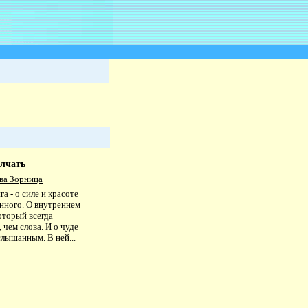
олчать
ва Зорница
га - о силе и красоте
анного. О внутреннем
оторый всегда
 чем слова. И о чуде
лышанным. В ней...