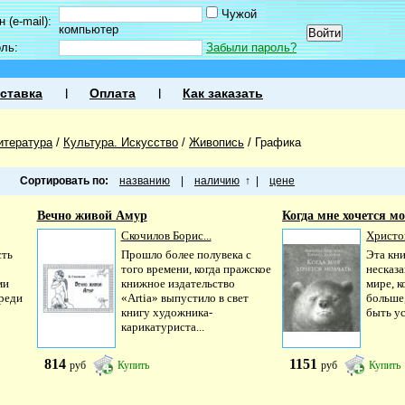
Чужой
 (e-mail):
компьютер
оль:
Забыли пароль?
ставка
Оплата
Как заказать
итература
/
Культура. Искусство
/
Живопись
/
Графика
Сортировать по:
названию
|
наличию
↑
|
цене
Вечно живой Амур
Когда мне хочется м
Скочилов Борис...
Христо
сть
Прошло более полувека с
Эта кни
того времени, когда пражское
несказ
ми
книжное издательство
мире, к
реди
«Artia» выпустило в свет
больше,
книгу художника-
быть ус
карикатуриста...
814
1151
руб
Купить
руб
Купить