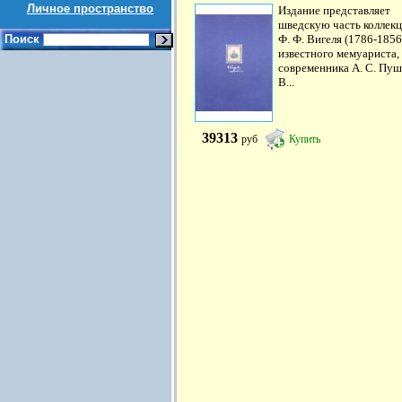
Личное пространство
Издание представляет
шведскую часть коллек
Поиск
Ф. Ф. Вигеля (1786-1856
известного мемуариста,
современника А. С. Пуш
В...
39313
руб
Купить