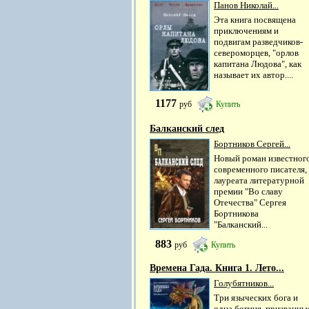
Панов Николай...
Эта книга посвящена
приключениям и
подвигам разведчиков-
североморцев, "орлов
капитана Людова", как
называет их автор....
1177
руб
Купить
Балканский след
Бортников Сергей...
Новый роман известног
современного писателя,
лауреата литературной
премии "Во славу
Отечества" Сергея
Бортникова
"Балканский...
883
руб
Купить
Времена Гада. Книга 1. Лето...
Голубятников...
Три языческих бога и
одна богиня, призванны