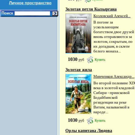
Личное пространство
Золотая петля Кызыргана
Поиск
Козловский Алексей...
В погоне за
ускользающим
богатством двое друзей
вновь отправляются за
золотом, сокрытым, по
их догадкам, в склепе
белого монаха...
1030
руб
Купить
Золотая жила
Минченков Александр...
Во второй половине XI
века в золотой кладовой
Сибири - приисковой
Бодайбинской
резиденции на реке
Витим, называемой в
народе...
1030
руб
Купить
Орлы капитана Людова