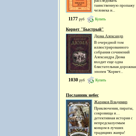
расследовать
таинственную пропажу
человека и...
1177
руб
Купить
Корвет "Быстрый"
Дюма Александр
В очередной том
иллюстрированного
собрания сочинений
Александра Дюма
входит еще одна
блистательная дорожна
эпопея "Корвет...
1030
руб
Купить
Посланник небес
Жариков Владимир
Приключения, пираты,
сокровища и…
детективная история с
непредсказуемым
концом в лучших
традициях жанра!