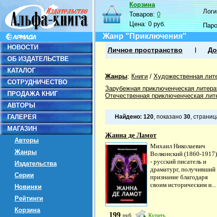
Корзина
Логин
Товаров:
0
Цена:
0 руб.
Пар
Жанр "Приключения"
НОВОСТИ
Личное пространство
До
ОБ ИЗДАТЕЛЬСТВЕ
КАТАЛОГ
Жанры
:
Книги
/
Художественная лит
СОТРУДНИЧЕСТВО
Зарубежная приключенческая литера
ПРОДАЖА КНИГ
Отечественная приключенческая лит
АВТОРЫ
ГАЛЕРЕЯ
Найдено:
120
, показано
30
, страни
МАГАЗИН
Жанна де Ламот
Авторы
Михаил Николаевич
Жанры
Волконский (1860-1917)
- русский писатель и
Издательства
драматург, получивший
Серии
признание благодаря
своим историческим и...
Новинки
Рейтинги
Корзина
199
руб
Купить