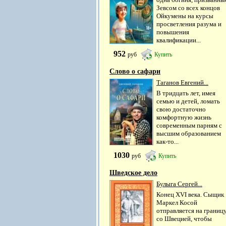
Зевсом со всех концов
Ойкумены на курсы
просветления разума и
повышения
квалификации...
952
руб
Купить
Слово о сафари
Таганов Евгений...
В тридцать лет, имея
семью и детей, ломать
свою достаточно
комфортную жизнь
современным парням с
высшим образованием
как-то...
1030
руб
Купить
Шведское дело
Булыга Сергей...
Конец XVI века. Сыщик
Маркел Косой
отправляется на границ
со Швецией, чтобы