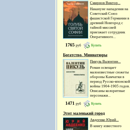
Смирнов Виктор...
Накануне нападения на
Советский Союз
фашистской Германии в
древний Новгород с
тайной миссией
приезжает сотрудник
Оперативного...
1765
руб
Купить
Богатство. Миниатюры
Пикуль Валентин...
Роман освещает
малоизвестные сюжеты
обороны Камчатки в
период Русско-японской
войны 1904-1905 годов.
Описаны колоритные
персонажи...
1471
руб
Купить
Этот маленький город
Авдеенко Юрий...
В книгу известного