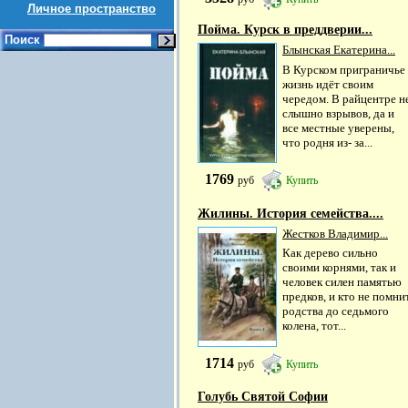
Личное пространство
Пойма. Курск в преддверии...
Поиск
Блынская Екатерина...
В Курском приграничье
жизнь идёт своим
чередом. В райцентре н
слышно взрывов, да и
все местные уверены,
что родня из- за...
1769
руб
Купить
Жилины. История семейства....
Жестков Владимир...
Как дерево сильно
своими корнями, так и
человек силен памятью
предков, и кто не помни
родства до седьмого
колена, тот...
1714
руб
Купить
Голубь Святой Софии