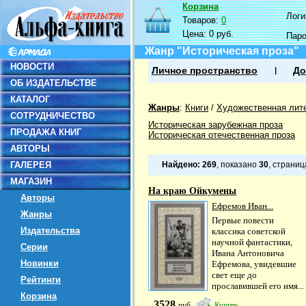
Корзина
Логин
Товаров:
0
Цена:
0 руб.
Пар
Жанр "Историческая проза"
НОВОСТИ
Личное пространство
До
ОБ ИЗДАТЕЛЬСТВЕ
КАТАЛОГ
Жанры
:
Книги
/
Художественная лит
СОТРУДНИЧЕСТВО
Историческая зарубежная проза
ПРОДАЖА КНИГ
Историческая отечественная проза
АВТОРЫ
ГАЛЕРЕЯ
Найдено:
269
, показано
30
, страни
МАГАЗИН
На краю Ойкумены
Авторы
Ефремов Иван...
Жанры
Первые повести
Издательства
классика советской
научной фантастики,
Серии
Ивана Антоновича
Новинки
Ефремова, увидевшие
свет еще до
Рейтинги
прославившей его имя...
Корзина
3528
руб
Купить