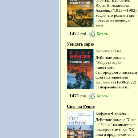
советского писателя
Юрия Николаевича
Авдеенко (1933—1982)
вошли его роман и две
повести на военную
тему....
1471
руб
Купить
Увидеть зарю
Кириллов Олег...
Действие романа
"Увидеть зарю"
известного
белгородского писателя
Олега Евгеньевича
Кириллова (1938-2022)
разворачивается в...
1471
руб
Купить
Снег на Рейне
Кеффель-Наумова...
Действие романа "Снег
на Рейне" начинается в
семидесятые годы XX
века и продолжается в