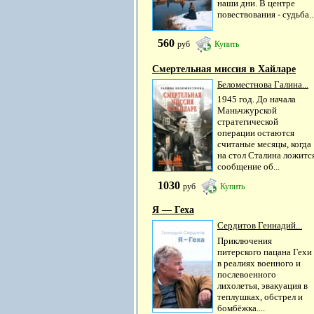
наши дни. В центре
повествования - судьба..
560
руб
Купить
Смертельная миссия в Хайларе
Беломестнова Галина...
1945 год. До начала
Маньчжурской
стратегической
операции остаются
считаные месяцы, когда
на стол Сталина ложитс
сообщение об...
1030
руб
Купить
Я — Геха
Сердитов Геннадий...
Приключения
питерского пацана Гехи
в реалиях военного и
послевоенного
лихолетья, эвакуация в
теплушках, обстрел и
бомбёжка....