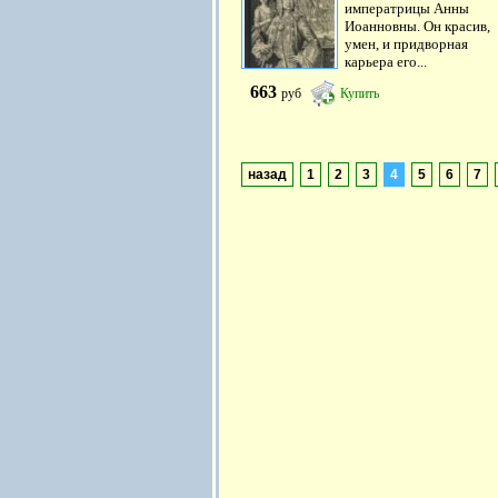
императрицы Анны
Иоанновны. Он красив,
умен, и придворная
карьера его...
663
руб
Купить
назад
1
2
3
4
5
6
7