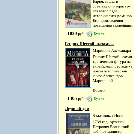
Бирюк вошел в
советскую литературу
как автор ряда
исторических романов.
Его произведения
посвящены важнейшим..
1030
руб
Купить
Генрих Шестой глазами...
Маринина Александра
Генрих Шестой - самая
трагическая фигура на
английском престоле - в
новой исторической
книге Александры
Марининой.
Восьми...
1305
руб
Купить
Ледяной дом
Лажечников Иван...
1739 год. Артемий
Петрович Волынский -
кабинет-министр