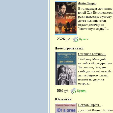
Фейн Ларри
В тринадцать лет жизнь
юной Сэк Йёнг меняетс
раз и навсегда: в уплату
долга пьяница-отец
отдает девочку на
"цветочную лодку",...
2526
руб
Купить
Двое строптивых
Старшов Евгений...
1478 год. Молодой
английский рыцарь Лео
Торнвилль, получив
свободу после четырёх
лет турецкого плена,
плывет по делу на
остров...
663
руб
Купить
Юг в огне
Петров-Бирюк...
Дмитрий Ильич Петров-