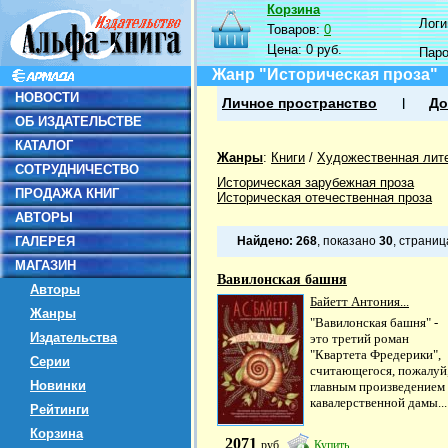
Корзина
Логин
Товаров:
0
Цена:
0 руб.
Пар
Жанр "Историческая проза"
НОВОСТИ
Личное пространство
До
ОБ ИЗДАТЕЛЬСТВЕ
КАТАЛОГ
Жанры
:
Книги
/
Художественная лит
СОТРУДНИЧЕСТВО
Историческая зарубежная проза
ПРОДАЖА КНИГ
Историческая отечественная проза
АВТОРЫ
ГАЛЕРЕЯ
Найдено:
268
, показано
30
, страни
МАГАЗИН
Вавилонская башня
Авторы
Байетт Антония...
Жанры
"Вавилонская башня" -
Издательства
это третий роман
"Квартета Фредерики",
Серии
считающегося, пожалуй
Новинки
главным произведением
кавалерственной дамы...
Рейтинги
Корзина
2071
руб
Купить