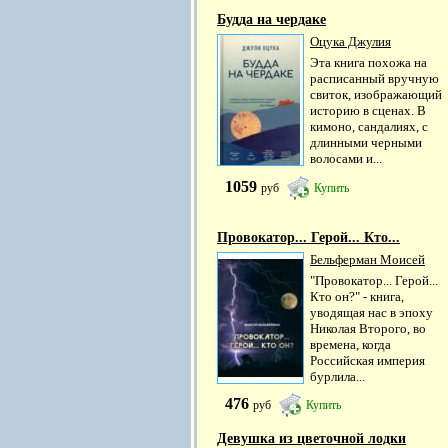
Будда на чердаке
Оцука Джулия
Эта книга похожа на
расписанный вручную
свиток, изображающий
историю в сценах. В
кимоно, сандалиях, с
длинными черными
волосами и...
1059
руб
Купить
Провокатор... Герой... Кто...
Бельферман Моисей
"Провокатор... Герой...
Кто он?" - книга,
уводящая нас в эпоху
Николая Второго, во
времена, когда
Российская империя
бурлила...
476
руб
Купить
Девушка из цветочной лодки