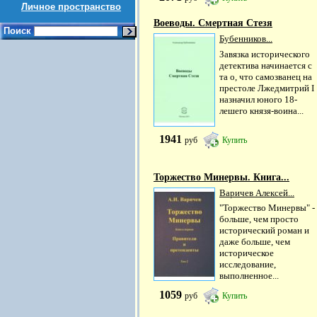
Личное пространство
Воеводы. Смертная Стезя
Поиск
Бубенников...
Завязка исторического
детектива начинается с
та о, что самозванец на
престоле Лжедмитрий I
назначил юного 18-
лешего князя-воина...
1941
руб
Купить
Торжество Минервы. Книга...
Варичев Алексей...
"Торжество Минервы" -
больше, чем просто
исторический роман и
даже больше, чем
историческое
исследование,
выполненное...
1059
руб
Купить