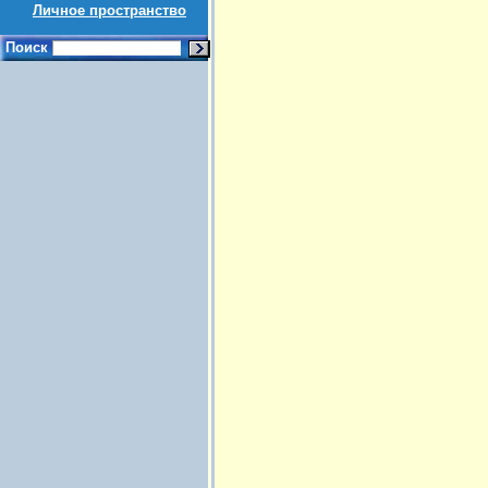
Личное пространство
Поиск