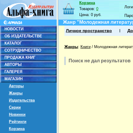
Корзина
Логин
Товаров:
0
Цена:
0 руб.
Пар
Жанр "Молодежная литерату
НОВОСТИ
Личное пространство
До
ОБ ИЗДАТЕЛЬСТВЕ
КАТАЛОГ
Жанры
:
Книги
/
Молодежная литерат
СОТРУДНИЧЕСТВО
ПРОДАЖА КНИГ
Поиск не дал результатов
АВТОРЫ
ГАЛЕРЕЯ
МАГАЗИН
Авторы
Жанры
Издательства
Серии
Новинки
Рейтинги
Корзина