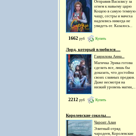
Отправив Василису за
огнем к навьему царю
Кощею в самую темную
чащу, сестры и мачеха
надеялись никогда не
увидеть ее. Казалось...
1662
руб
Купить
Лорд, который влюбился....
Гаврилова Анна...
Магичка Эрика готова
сделать все, лишь бы
доказать, что достойна
своих славных предков.
Даже несмотря на
низкий уровень магии,...
2212
руб
Купить
Королевские соколы....
Чароит Алан
Элитный отряд
чародеев, Королевские