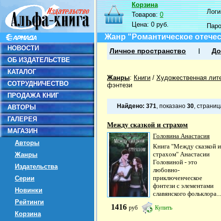
Корзина
Логин
Товаров:
0
Цена:
0 руб.
Пар
Жанр "Романтическое отече
НОВОСТИ
Личное пространство
До
ОБ ИЗДАТЕЛЬСТВЕ
КАТАЛОГ
Жанры
:
Книги
/
Художественная лит
СОТРУДНИЧЕСТВО
фэнтези
ПРОДАЖА КНИГ
Найдено:
371
, показано
30
, страни
АВТОРЫ
ГАЛЕРЕЯ
Между сказкой и страхом
МАГАЗИН
Головина Анастасия
Авторы
Книга "Между сказкой и
страхом" Анастасии
Жанры
Головиной - это
Издательства
любовно-
приключенческое
Серии
фэнтези с элементами
Новинки
славянского фольклора...
Рейтинги
1416
руб
Купить
Корзина