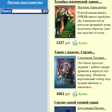
Хозяйка магической лавки....
Личное пространство
Черчень Александра
Поиск
В моей жизни много,
ОЧЕНЬ много проблем.
Да, я выжила после
ритуала кровавой луны,
получила обратно свое
наследство и стала...
1327
руб
Купить
Танец с врагом. Сердце...
Серганова Татьяна...
Это было простое
задание - найти сердце
дракона и вернуть его
владельцу. Попав на
королевский отбор под
чужим именем, я
оказалась...
1662
руб
Купить
Сердце самой темной чащи
Заугольная Оксана...