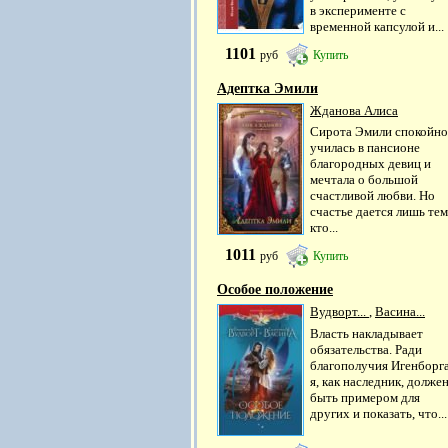
в эксперименте с
временной капсулой и...
1101
руб
Купить
Адептка Эмили
Жданова Алиса
Сирота Эмили спокойно
училась в пансионе
благородных девиц и
мечтала о большой
счастливой любви. Но
счастье дается лишь тем
кто...
1011
руб
Купить
Особое положение
Вудворт...
,
Васина...
Власть накладывает
обязательства. Ради
благополучия Игенборг
я, как наследник, долже
быть примером для
других и показать, что...