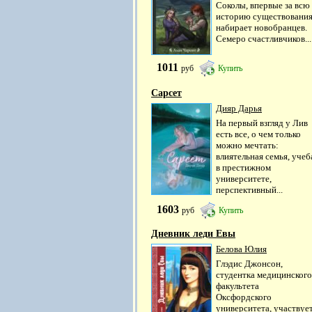
Соколы, впервые за всю
историю существовани
набирает новобранцев.
Семеро счастливчиков...
1011
руб
Купить
Сарсет
Дияр Дарья
На первый взгляд у Лив
есть все, о чем только
можно мечтать:
влиятельная семья, учеб
в престижном
университете,
перспективный...
1603
руб
Купить
Дневник леди Евы
Белова Юлия
Глэдис Джонсон,
студентка медицинского
факультета
Оксфордского
университета, участвуе