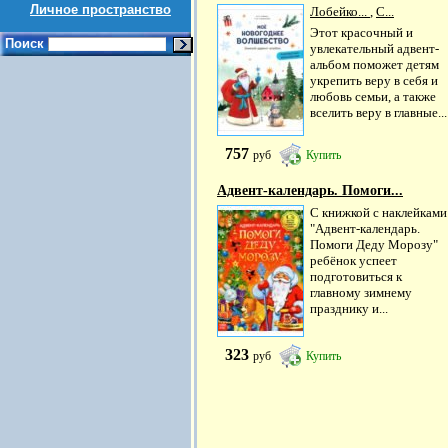
Личное пространство
Лобейко...
,
С...
Этот красочный и
Поиск
увлекательный адвент-
альбом поможет детям
укрепить веру в себя и
любовь семьи, а также
вселить веру в главные...
757
руб
Купить
Адвент-календарь. Помоги...
С книжкой с наклейками
"Адвент-календарь.
Помоги Деду Морозу"
ребёнок успеет
подготовиться к
главному зимнему
празднику и...
323
руб
Купить