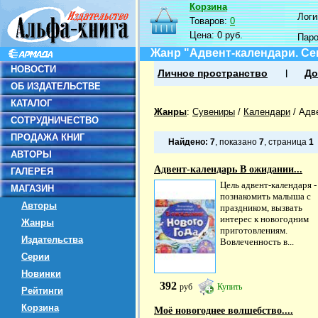
Корзина
Логин
Товаров:
0
Цена:
0 руб.
Пар
Жанр "Адвент-календари. С
НОВОСТИ
Личное пространство
До
ОБ ИЗДАТЕЛЬСТВЕ
КАТАЛОГ
Жанры
:
Сувениры
/
Календари
/
Адв
СОТРУДНИЧЕСТВО
ПРОДАЖА КНИГ
Найдено:
7
, показано
7
, страница
1
АВТОРЫ
Адвент-календарь В ожидании...
ГАЛЕРЕЯ
Цель адвент-календаря -
МАГАЗИН
познакомить малыша с
Авторы
праздником, вызвать
интерес к новогодним
Жанры
приготовлениям.
Издательства
Вовлеченность в...
Серии
Новинки
392
руб
Купить
Рейтинги
Корзина
Моё новогоднее волшебство....