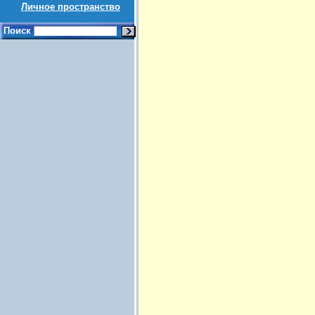
Личное пространство
Поиск