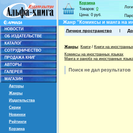
Корзина
Логин
Товаров:
0
Цена:
0 руб.
Пар
Жанр "Комиксы и манга на и
НОВОСТИ
Личное пространство
До
ОБ ИЗДАТЕЛЬСТВЕ
КАТАЛОГ
Жанры
:
Книги
/
Книги на иностранны
СОТРУДНИЧЕСТВО
Комиксы на иностранных языках
ПРОДАЖА КНИГ
Манга и ранобэ на иностранных язык
АВТОРЫ
Поиск не дал результатов
ГАЛЕРЕЯ
МАГАЗИН
Авторы
Жанры
Издательства
Серии
Новинки
Рейтинги
Корзина