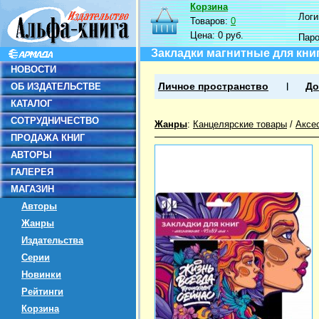
Корзина
Логин
Товаров:
0
Цена:
0 руб.
Пар
Закладки магнитные для книг
НОВОСТИ
ОБ ИЗДАТЕЛЬСТВЕ
Личное пространство
До
КАТАЛОГ
СОТРУДНИЧЕСТВО
Жанры
:
Канцелярские товары
/
Аксе
ПРОДАЖА КНИГ
АВТОРЫ
ГАЛЕРЕЯ
МАГАЗИН
Авторы
Жанры
Издательства
Серии
Новинки
Рейтинги
Корзина