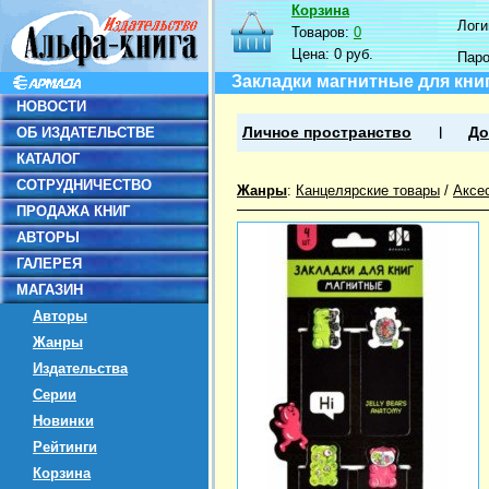
Корзина
Логин
Товаров:
0
Цена:
0 руб.
Пар
Закладки магнитные для кни
НОВОСТИ
ОБ ИЗДАТЕЛЬСТВЕ
Личное пространство
До
КАТАЛОГ
СОТРУДНИЧЕСТВО
Жанры
:
Канцелярские товары
/
Аксе
ПРОДАЖА КНИГ
АВТОРЫ
ГАЛЕРЕЯ
МАГАЗИН
Авторы
Жанры
Издательства
Серии
Новинки
Рейтинги
Корзина