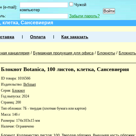
Чужой
 (e-mail):
компьютер
оль:
Забыли пароль?
, клетка, Сансевиерия
ставка
Оплата
Как заказать
ная канцелярия
/
Бумажная продукция для офиса
/
Блокноты
/
Блокноты
Блокнот Botanica, 100 листов, клетка, Сансевиерия
ID товара: 1016566
Издательство:
BeSmart
Серия:
Блокнот
Год выпуска: 2024
Страниц: 200
Тип обложки: 7Б - твердая (плотная бумага или картон)
Масса: 146 г
Размеры: 174x103x15 мм
Наличие:
Ограничено
Блокнот. Колдичество листов: 100. Твердая обложка. Внешняя часть обложки