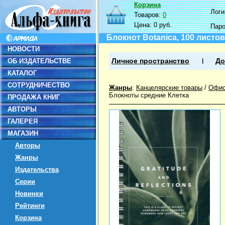
Корзина
Логин
Товаров:
0
Цена:
0 руб.
Пар
Блокнот Botanica, 100 листов
НОВОСТИ
ОБ ИЗДАТЕЛЬСТВЕ
Личное пространство
До
КАТАЛОГ
СОТРУДНИЧЕСТВО
Жанры
:
Канцелярские товары
/
Офис
Блокноты средние Клетка
ПРОДАЖА КНИГ
АВТОРЫ
ГАЛЕРЕЯ
МАГАЗИН
Авторы
Жанры
Издательства
Серии
Новинки
Рейтинги
Корзина