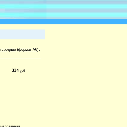
 средние (формат А6)
/
334
руб
: мелованная