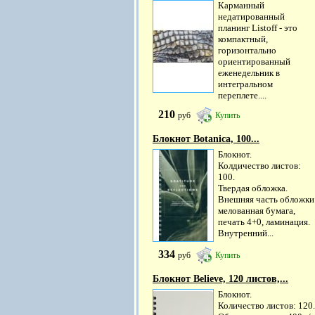
Карманный
недатированный
планинг Listoff - это
компактный,
горизонтально
ориентированный
еженедельник в
интегральном
переплете....
210
руб
Купить
Блокнот Botanica, 100...
Блокнот.
Колдичество листов:
100.
Твердая обложка.
Внешняя часть обложки
мелованная бумага,
печать 4+0, ламинация.
Внутренний...
334
руб
Купить
Блокнот Believe, 120 листов,...
Блокнот.
Количество листов: 120.