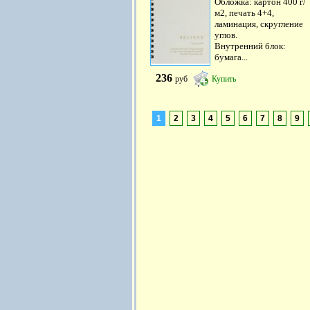
Обложка: картон 400 г/
м2, печать 4+4,
ламинация, скругление
углов.
Внутренний блок:
бумага...
236
руб
Купить
1
2
3
4
5
6
7
8
9