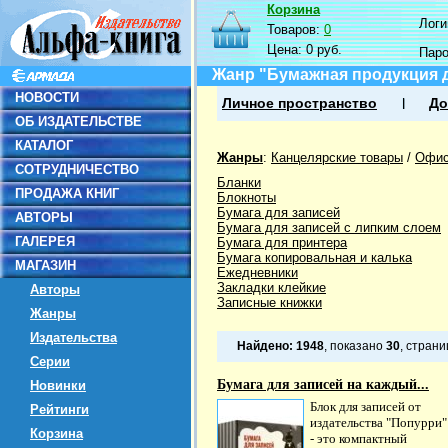
Корзина
Логин
Товаров:
0
Цена:
0 руб.
Пар
Жанр "Бумажная продукция 
НОВОСТИ
Личное пространство
До
ОБ ИЗДАТЕЛЬСТВЕ
КАТАЛОГ
Жанры
:
Канцелярские товары
/
Офис
СОТРУДНИЧЕСТВО
Бланки
ПРОДАЖА КНИГ
Блокноты
Бумага для записей
АВТОРЫ
Бумага для записей с липким слоем
ГАЛЕРЕЯ
Бумага для принтера
Бумага копировальная и калька
МАГАЗИН
Ежедневники
Закладки клейкие
Авторы
Записные книжки
Жанры
Издательства
Найдено:
1948
, показано
30
, стран
Серии
Бумага для записей на каждый...
Новинки
Блок для записей от
Рейтинги
издательства "Попурри"
Корзина
- это компактный