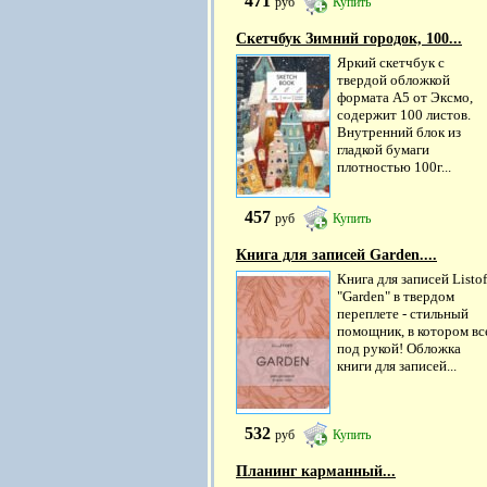
471
руб
Купить
Скетчбук Зимний городок, 100...
Яркий скетчбук с
твердой обложкой
формата А5 от Эксмо,
содержит 100 листов.
Внутренний блок из
гладкой бумаги
плотностью 100г...
457
руб
Купить
Книга для записей Garden....
Книга для записей Listof
"Garden" в твердом
переплете - стильный
помощник, в котором вс
под рукой! Обложка
книги для записей...
532
руб
Купить
Планинг карманный...