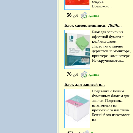
следов.
Возможно...
56
руб
Купить
Блок самоклеящийся, 76х76...
Блок для записи из
офсетной бумаги с
клейким слоем.
Листочки отлично
держатся на мониторе,
принтере, компьютере.
Не скручиваются...
76
руб
Купить
Блок для записей в...
Подставка с белым
бумажным блоком для
записи. Подставка
изготовлена из
прозрачного пластика.
Белый блок изготовлен
из...