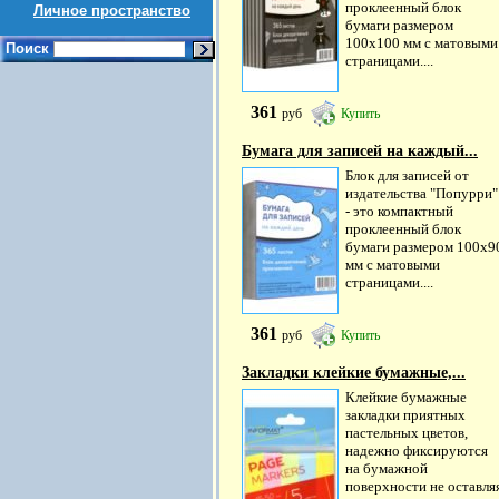
проклеенный блок
Личное пространство
бумаги размером
100х100 мм с матовыми
Поиск
страницами....
361
руб
Купить
Бумага для записей на каждый...
Блок для записей от
издательства "Попурри"
- это компактный
проклеенный блок
бумаги размером 100х9
мм с матовыми
страницами....
361
руб
Купить
Закладки клейкие бумажные,...
Клейкие бумажные
закладки приятных
пастельных цветов,
надежно фиксируются
на бумажной
поверхности не оставля