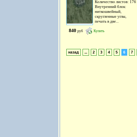
Количество листов: 176
Внутренний блок:
ниткошвейный,
скругленные углы,
печать в две...
840
руб
Купить
назад
...
2
3
4
5
6
7