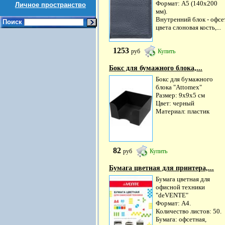
Формат: А5 (140х200
Личное пространство
мм).
Внутренний блок - офсе
Поиск
цвета слоновая кость,...
1253
руб
Купить
Бокс для бумажного блока,...
Бокс для бумажного
блока "Attomex"
Размер: 9x9x5 см
Цвет: черный
Материал: пластик
82
руб
Купить
Бумага цветная для принтера,...
Бумага цветная для
офисной техники
"deVENTE"
Формат: A4.
Количество листов: 50.
Бумага: офсетная,