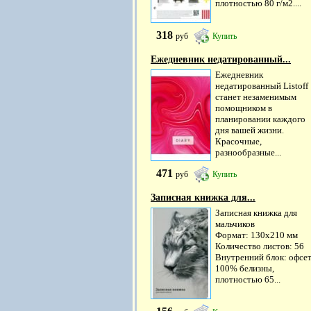
плотностью 80 г/м2....
318
руб
Купить
Ежедневник недатированный...
Ежедневник
недатированный Listoff
станет незаменимым
помощником в
планировании каждого
дня вашей жизни.
Красочные,
разнообразные...
471
руб
Купить
Записная книжка для...
Записная книжка для
мальчиков
Формат: 130х210 мм
Количество листов: 56
Внутренний блок: офсе
100% белизны,
плотностью 65...