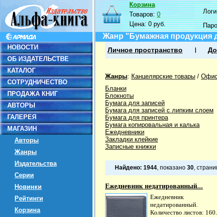
Корзина
Логин
Товаров:
0
Цена:
0 руб.
Пар
Жанр "Бумажная продукция 
НОВОСТИ
Личное пространство
До
ОБ ИЗДАТЕЛЬСТВЕ
КАТАЛОГ
Жанры
:
Канцелярские товары
/
Офис
СОТРУДНИЧЕСТВО
Бланки
ПРОДАЖА КНИГ
Блокноты
Бумага для записей
АВТОРЫ
Бумага для записей с липким слоем
ГАЛЕРЕЯ
Бумага для принтера
Бумага копировальная и калька
МАГАЗИН
Ежедневники
Закладки клейкие
Авторы
Записные книжки
Жанры
Издательства
Найдено:
1944
, показано
30
, стран
Серии
Ежедневник недатированный...
Новинки
Ежедневник
Рейтинги
недатированный.
Корзина
Количество листов: 160.