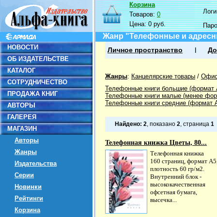
Корзина
Логин
Товаров:
0
Цена:
0 руб.
Пар
Жанр "Телефонные и адресн
НОВОСТИ
Личное пространство
До
ОБ ИЗДАТЕЛЬСТВЕ
КАТАЛОГ
Жанры
:
Канцелярские товары
/
Офис
СОТРУДНИЧЕСТВО
Телефонные книги большие (формат 
ПРОДАЖА КНИГ
Телефонные книги малые (менее фор
Телефонные книги средние (формат 
АВТОРЫ
ГАЛЕРЕЯ
Найдено:
2
, показано
2
, страница
1
МАГАЗИН
Авторы
Телефонная книжка Цветы, 80...
Жанры
Телефонная книжка
160 страниц, формат А5
Издательства
плотность 60 гр/м2.
Серии
Внутренний блок -
высококачественная
Новинки
офсетная бумага,
Рейтинги
высечка...
Корзина