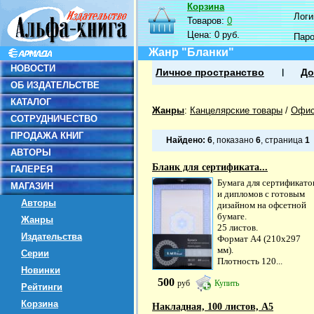
Корзина
Логин
Товаров:
0
Цена:
0 руб.
Пар
Жанр "Бланки"
НОВОСТИ
Личное пространство
До
ОБ ИЗДАТЕЛЬСТВЕ
КАТАЛОГ
Жанры
:
Канцелярские товары
/
Офис
СОТРУДНИЧЕСТВО
ПРОДАЖА КНИГ
Найдено:
6
, показано
6
, страница
1
АВТОРЫ
Бланк для сертификата...
ГАЛЕРЕЯ
Бумага для сертификато
МАГАЗИН
и дипломов с готовым
Авторы
дизайном на офсетной
бумаге.
Жанры
25 листов.
Издательства
Формат А4 (210х297
мм).
Серии
Плотность 120...
Новинки
500
руб
Купить
Рейтинги
Корзина
Накладная, 100 листов, А5