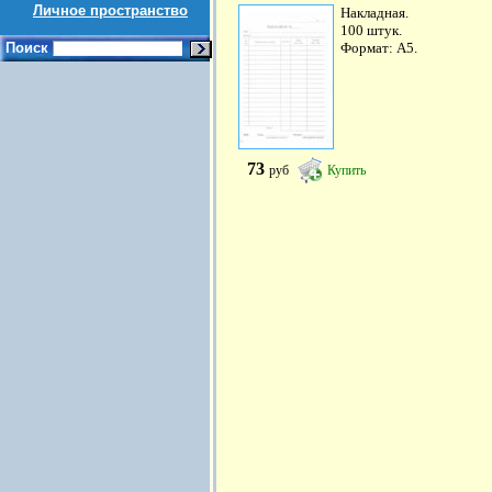
Личное пространство
Накладная.
100 штук.
Поиск
Формат: А5.
73
руб
Купить