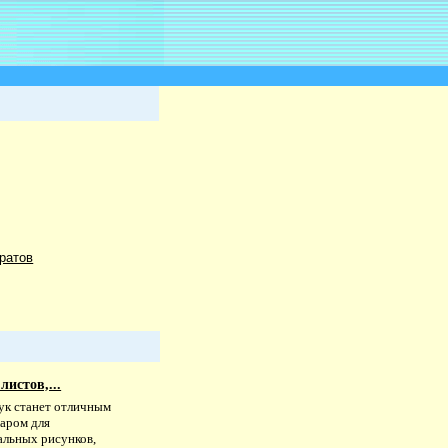
ратов
листов,...
ук станет отличным
уаром для
альных рисунков,