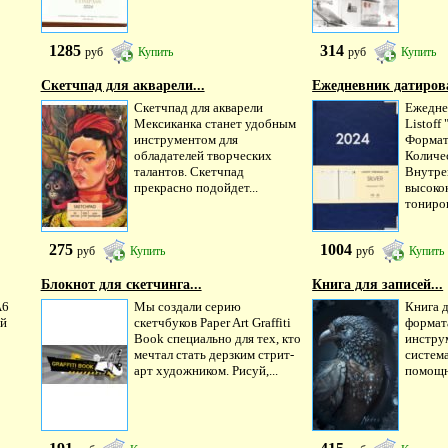
1285
314
руб
Купить
руб
Купить
Скетчпад для акварели...
Ежедневник датиров
Скетчпад для акварели
Ежедне
Мексиканка станет удобным
Listoff 
инструментом для
Формат
обладателей творческих
Количе
талантов. Скетчпад
Внутре
прекрасно подойдет...
высоко
тониров
275
1004
руб
Купить
руб
Купить
Блокнот для скетчинга...
Книга для записей...
А6
Мы создали серию
Книга д
ый
скетчбуков Paper Art Graffiti
формат
Book специально для тех, кто
инструм
мечтал стать дерзким стрит-
систем
арт художником. Рисуй,...
помощн