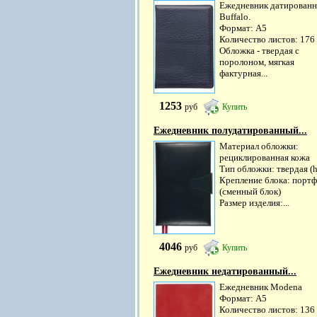
Ежедневник датирован
Buffalo.
Формат: А5
Количество листов: 176
Обложка - твердая с
поролоном, мягкая
фактурная...
1253
руб
Купить
Ежедневник полудатированный...
Материал обложки:
рециклированная кожа
Тип обложки: твердая (h
Крепление блока: порт
(сменный блок)
Размер изделия:...
4046
руб
Купить
Ежедневник недатированный...
Ежедневник Modena
Формат: А5
Количество листов: 136