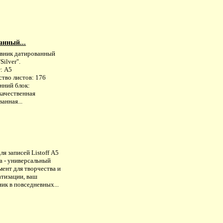
анный...
вник датированный
"Silver".
: А5
ство листов: 176
нний блок:
качественная
анная...
ля записей Listoff А5
а - универсальный
ент для творчества и
атизации, ваш
ик в повседневных...