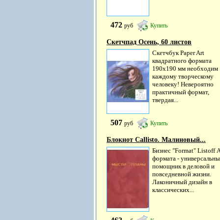
472
руб
Купить
Скетчпад Осень, 60 листов
Скетчбук Paper Art
квадратного формата
190х190 мм необходим
каждому творческому
человеку! Невероятно
практичный формат,
твердая...
507
руб
Купить
Блокнот Callisto. Малиновый...
Бизнес "Format" Listoff 
формата - универсальн
помощник в деловой и
повседневной жизни.
Лаконичный дизайн в
классических...