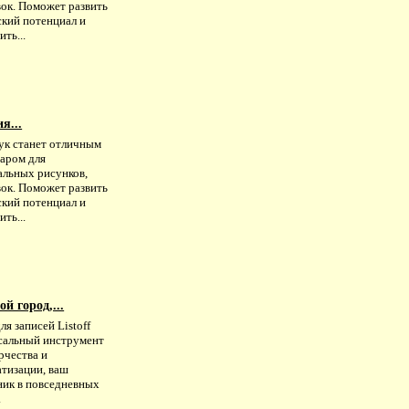
вок. Поможет развить
ский потенциал и
ть...
я...
ук станет отличным
уаром для
альных рисунков,
вок. Поможет развить
ский потенциал и
ть...
й город,...
ля записей Listoff
сальный инструмент
рчества и
атизации, ваш
ик в повседневных
.