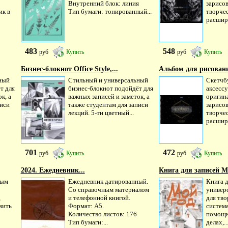
Внутренний блок: линия
зарисо
ик в
Тип бумаги: тонированный...
творче
расшири
483
548
руб
Купить
руб
Купить
Бизнес-блокнот Office Style,...
Альбом для рисовани
ный
Стильный и универсальный
Скетчб
т для
бизнес-блокнот подойдёт для
аксесс
к, а
важных записей и заметок, а
оригин
писи
также студентам для записи
зарисо
лекций. 5-ти цветный...
творче
расшири
701
472
руб
Купить
руб
Купить
2024. Ежедневник...
Книга для записей Мо
ным
Ежедневник датированный.
Книга д
Со справочным материалом
универ
,
и телефонной книгой.
для тво
вить
Формат: А5.
систем
Количество листов: 176
помощн
Тип бумаги:...
делах,..