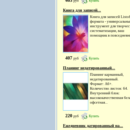
463
руб
Купить
Книга для записей...
Книга для записей Listof
формата - универсальн
инструмент для творчес
систематизации, ваш
помощник в повседневны
407
руб
Купить
Планинг недатированный...
Планинг карманный,
недатированный.
Формат: А6+.
Количество листов: 64.
Внутренний блок:
высококачественная бел
офсетная...
220
руб
Купить
Ежедневник датированный на...