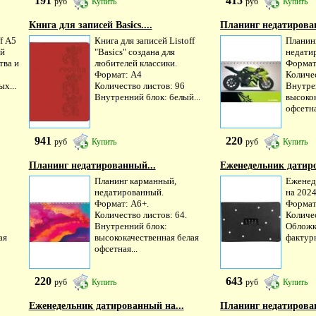
191
415
руб
Купить
руб
Купить
Книга для записей Basics....
Планинг недатирова
f А5
Книга для записей Listoff
Планин
ый
"Basics" создана для
недати
тва и
любителей классики.
Формат
Формат: А4
Количес
х...
Количество листов: 96
Внутре
Внутренний блок: белый...
высоко
офсетна
941
220
руб
Купить
руб
Купить
Планинг недатированный...
Еженедельник датиро
Планинг карманный,
Еженед
недатированный.
на 2024
Формат: А6+.
Формат
Количество листов: 64.
Количес
Внутренний блок:
Обложк
ая
высококачественная белая
фактурн
офсетная...
220
643
руб
Купить
руб
Купить
Еженедельник датированный на...
Планинг недатирован