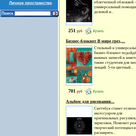
облегченной обложкой -
Личное пространство
универсальный помощн
деловой и...
Поиск
251
руб
Купить
Бизнес-блокнот В мире грез,...
Стильный и универсаль
бизнес-блокнот подойдё
важных записей и замето
также студентам для за
лекций. 5-ти цветный...
701
руб
Купить
Альбом для рисования...
Скетчбук станет отлич
аксессуаром для
оригинальных рисунков
зарисовок. Поможет раз
творческий потенциал и
расширить...