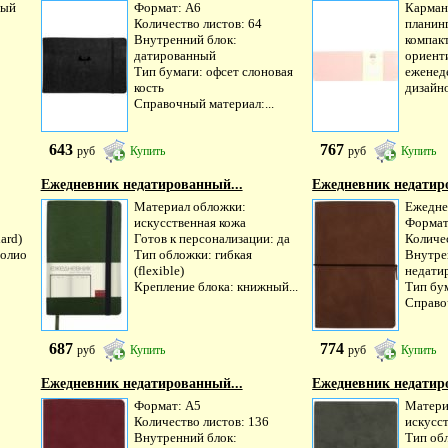
ный
Формат: А6
Карман
Количество листов: 64
планинг
Внутренний блок:
компак
датированный
ориент
Тип бумаги: офсет слоновая
еженед
кость
дизайно
Справочный материал:...
643
767
руб
Купить
руб
Купить
Ежедневник недатированный...
Ежедневник недатир
Материал обложки:
Ежедне
искусственная кожа
Формат
ard)
Готов к персонализации: да
Количе
фолио
Тип обложки: гибкая
Внутре
(flexible)
недати
Крепление блока: книжный...
Тип бу
Справо
687
774
руб
Купить
руб
Купить
Ежедневник недатированный...
Ежедневник недатир
Формат: А5
Матери
Количество листов: 136
искусс
Внутренний блок:
Тип об