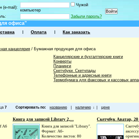
Чужой
 (e-mail):
компьютер
оль:
Забыли пароль?
для офиса"
ставка
Оплата
Как заказать
ная канцелярия
/
Бумажная продукция для офиса
Канцелярские и бухгалтерские книги
Конверты
Планинги
Скетчбуки. Скетчпады
Телефонные и адресные книги
Термобумага для факсовых и кассовых аппа
ица
7
Сортировать по:
названию
|
наличию
↓
|
цене
Книга для записей Library 2,...
Скетчбук Аватар, 20 
f А6
Книга для записей "Library".
Скетчб
Формат: А6-
аксесс
Количество листов: 80
оригин