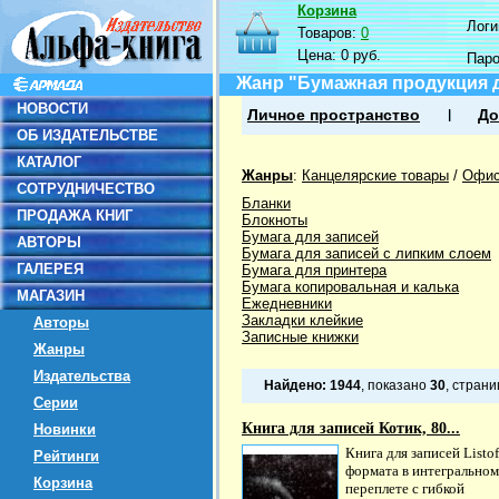
Корзина
Логин
Товаров:
0
Цена:
0 руб.
Пар
Жанр "Бумажная продукция 
НОВОСТИ
Личное пространство
До
ОБ ИЗДАТЕЛЬСТВЕ
КАТАЛОГ
Жанры
:
Канцелярские товары
/
Офис
СОТРУДНИЧЕСТВО
Бланки
ПРОДАЖА КНИГ
Блокноты
Бумага для записей
АВТОРЫ
Бумага для записей с липким слоем
ГАЛЕРЕЯ
Бумага для принтера
Бумага копировальная и калька
МАГАЗИН
Ежедневники
Закладки клейкие
Авторы
Записные книжки
Жанры
Издательства
Найдено:
1944
, показано
30
, стран
Серии
Книга для записей Котик, 80...
Новинки
Книга для записей Listof
Рейтинги
формата в интегральном
Корзина
переплете с гибкой