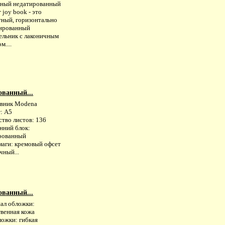
ный недатированный
 joy book - это
тный, горизонтально
ированный
ельник с лаконичным
м....
ованный...
вник Modena
: А5
ство листов: 136
нний блок:
рованный
маги: кремовый офсет
чный...
ованный...
ал обложки:
твенная кожа
ложки: гибкая