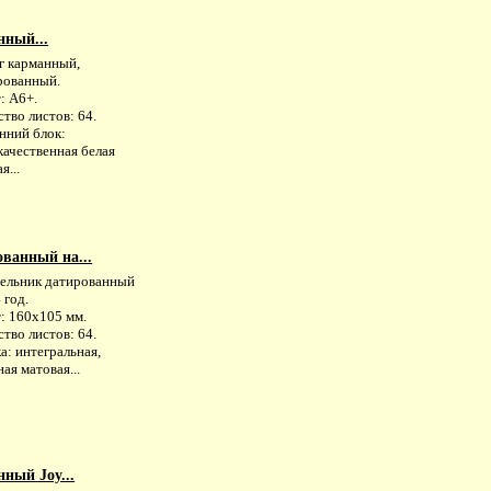
нный...
г карманный,
рованный.
: А6+.
тво листов: 64.
нний блок:
качественная белая
я...
ванный на...
ельник датированный
 год.
: 160х105 мм.
тво листов: 64.
а: интегральная,
ая матовая...
ный Joy...