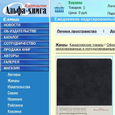
Корзина
Логин
Товаров:
0
Цена:
0 руб.
Пар
Ежедневник недатированный 
НОВОСТИ
ОБ ИЗДАТЕЛЬСТВЕ
Личное пространство
До
КАТАЛОГ
СОТРУДНИЧЕСТВО
Жанры
:
Канцелярские товары
/
Офис
недатированные и полудатированные
ПРОДАЖА КНИГ
АВТОРЫ
ГАЛЕРЕЯ
МАГАЗИН
Авторы
Жанры
Издательства
Серии
Новинки
Рейтинги
Корзина