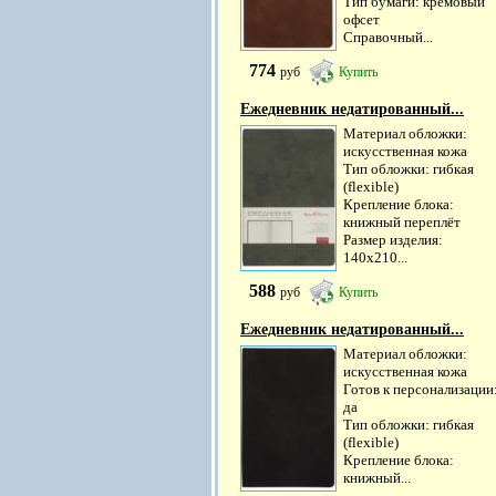
Тип бумаги: кремовый
офсет
Справочный...
774
руб
Купить
Ежедневник недатированный...
Материал обложки:
искусственная кожа
Тип обложки: гибкая
(flexible)
Крепление блока:
книжный переплёт
Размер изделия:
140х210...
588
руб
Купить
Ежедневник недатированный...
Материал обложки:
искусственная кожа
Готов к персонализации
да
Тип обложки: гибкая
(flexible)
Крепление блока:
книжный...