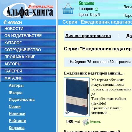
Корзина
Логин
Товаров:
0
Цена:
0 руб.
Пар
Серия "Ежедневник недатир
НОВОСТИ
ОБ ИЗДАТЕЛЬСТВЕ
Личное пространство
До
КАТАЛОГ
Серия "Ежедневник недати
СОТРУДНИЧЕСТВО
ПРОДАЖА КНИГ
Найдено:
78
, показано
30
, страниц
АВТОРЫ
ГАЛЕРЕЯ
Ежедневник недатированный...
МАГАЗИН
Материал обложки:
искусственная кожа
Авторы
Готов к персонализации
Жанры
да
Тип обложки: гибкая
Издательства
(flexible)
Серии
Крепление блока:
книжный...
Новинки
Рейтинги
989
руб
Купить
Корзина
Ежедневник недатированный...