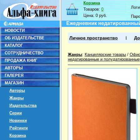
Корзина
Логин
Товаров:
0
Цена:
0 руб.
Пар
Ежедневник недатированный 
НОВОСТИ
ОБ ИЗДАТЕЛЬСТВЕ
Личное пространство
До
КАТАЛОГ
СОТРУДНИЧЕСТВО
Жанры
:
Канцелярские товары
/
Офис
недатированные и полудатированные
ПРОДАЖА КНИГ
АВТОРЫ
ГАЛЕРЕЯ
МАГАЗИН
Авторы
Жанры
Издательства
Серии
Новинки
Рейтинги
Корзина