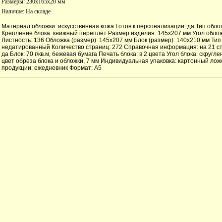
Размеры: 230x165x20 мм
Наличие:
На складе
Материал обложки: искусственная кожа Готов к персонализации: да Тип обложки
Крепление блока: книжный переплёт Размер изделия: 145х207 мм Угол облож
Листность: 136 Обложка (размер): 145х207 мм Блок (размер): 140х210 мм Тип 
недатированный Количество страниц: 272 Справочная информация: на 21 ст
да Блок: 70 г/кв.м, бежевая бумага Печать блока: в 2 цвета Угол блока: скругле
цвет обреза блока и обложки, 7 мм Индивидуальная упаковка: картонный ло
продукции: ежедневник Формат: А5