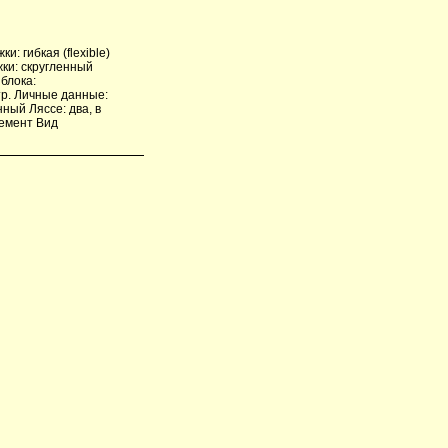
: гибкая (flexible)
ки: скругленный
блока:
р. Личные данные:
нный Ляссе: два, в
жемент Вид