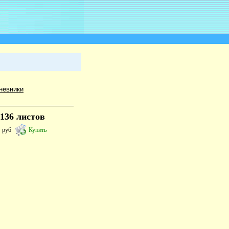
невники
136 листов
9
руб
Купить