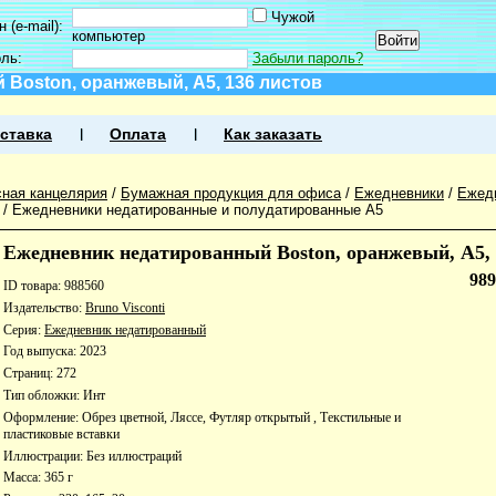
Чужой
 (e-mail):
компьютер
оль:
Забыли пароль?
Boston, оранжевый, А5, 136 листов
ставка
Оплата
Как заказать
ная канцелярия
/
Бумажная продукция для офиса
/
Ежедневники
/
Ежед
/
Ежедневники недатированные и полудатированные А5
Ежедневник недатированный Boston, оранжевый, А5, 
98
ID товара: 988560
Издательство:
Bruno Visconti
Серия:
Ежедневник недатированный
Год выпуска: 2023
Страниц: 272
Тип обложки: Инт
Оформление: Обрез цветной, Ляссе, Футляр открытый , Текстильные и
пластиковые вставки
Иллюстрации: Без иллюстраций
Масса: 365 г