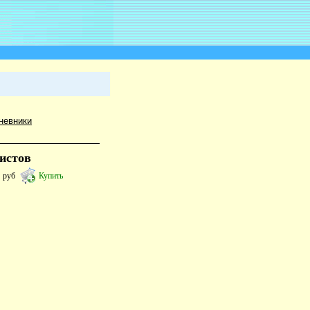
невники
листов
9
руб
Купить