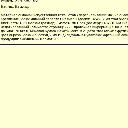
Размеры: 230x165x20 мм
Наличие:
На складе
Материал обложки: искусственная кожа Готов к персонализации: да Тип обложки
Крепление блока: книжный переплёт Размер изделия: 145х207 мм Угол облож
Листность: 136 Обложка (размер): 145х207 мм Блок (размер): 140х210 мм Тип 
недатированный Количество страниц: 272 Справочная информация: на 21 ст
да Блок: 70 г/кв.м, бежевая бумага Печать блока: в 2 цвета Угол блока: скругле
цвет обреза блока и обложки, 7 мм Индивидуальная упаковка: картонный ло
продукции: ежедневник Формат: А5