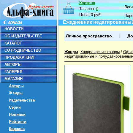
Корзина
Логин
Товаров:
0
Цена:
0 руб.
Пар
Ежедневник недатированный 
НОВОСТИ
ОБ ИЗДАТЕЛЬСТВЕ
Личное пространство
До
КАТАЛОГ
СОТРУДНИЧЕСТВО
Жанры
:
Канцелярские товары
/
Офис
недатированные и полудатированные
ПРОДАЖА КНИГ
АВТОРЫ
ГАЛЕРЕЯ
МАГАЗИН
Авторы
Жанры
Издательства
Серии
Новинки
Рейтинги
Корзина