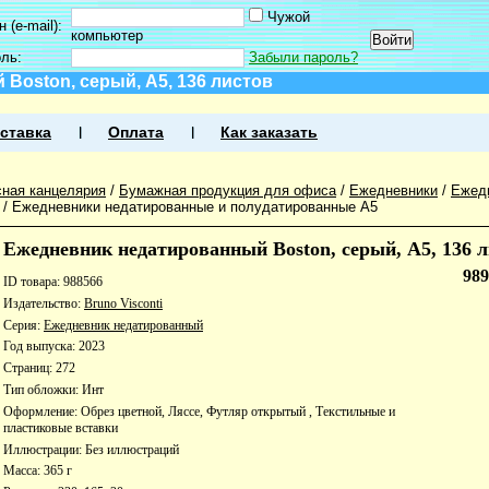
Чужой
 (e-mail):
компьютер
оль:
Забыли пароль?
Boston, серый, А5, 136 листов
ставка
Оплата
Как заказать
ная канцелярия
/
Бумажная продукция для офиса
/
Ежедневники
/
Ежед
/
Ежедневники недатированные и полудатированные А5
Ежедневник недатированный Boston, серый, А5, 136 
98
ID товара: 988566
Издательство:
Bruno Visconti
Серия:
Ежедневник недатированный
Год выпуска: 2023
Страниц: 272
Тип обложки: Инт
Оформление: Обрез цветной, Ляссе, Футляр открытый , Текстильные и
пластиковые вставки
Иллюстрации: Без иллюстраций
Масса: 365 г