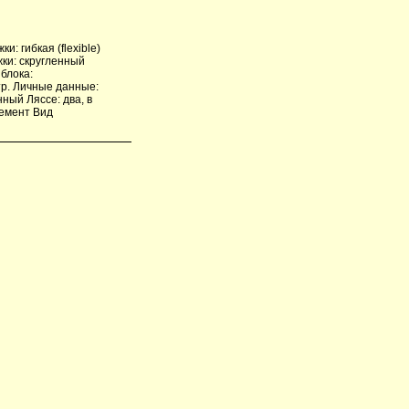
: гибкая (flexible)
ки: скругленный
блока:
р. Личные данные:
нный Ляссе: два, в
жемент Вид