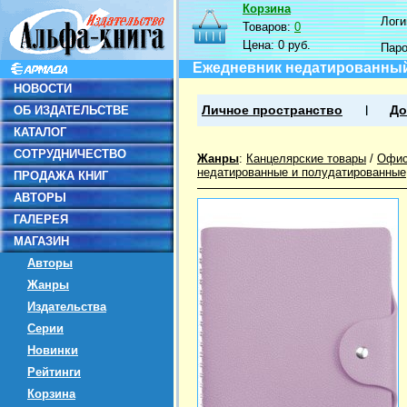
Корзина
Логин
Товаров:
0
Цена:
0 руб.
Пар
Ежедневник недатированный 
НОВОСТИ
ОБ ИЗДАТЕЛЬСТВЕ
Личное пространство
До
КАТАЛОГ
СОТРУДНИЧЕСТВО
Жанры
:
Канцелярские товары
/
Офис
недатированные и полудатированные
ПРОДАЖА КНИГ
АВТОРЫ
ГАЛЕРЕЯ
МАГАЗИН
Авторы
Жанры
Издательства
Серии
Новинки
Рейтинги
Корзина