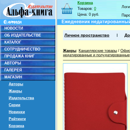
Корзина
Логин
Товаров:
0
Цена:
0 руб.
Пар
Ежедневник недатированный T
НОВОСТИ
ОБ ИЗДАТЕЛЬСТВЕ
Личное пространство
До
КАТАЛОГ
СОТРУДНИЧЕСТВО
Жанры
:
Канцелярские товары
/
Офис
недатированные и полудатированные
ПРОДАЖА КНИГ
АВТОРЫ
ГАЛЕРЕЯ
МАГАЗИН
Авторы
Жанры
Издательства
Серии
Новинки
Рейтинги
Корзина