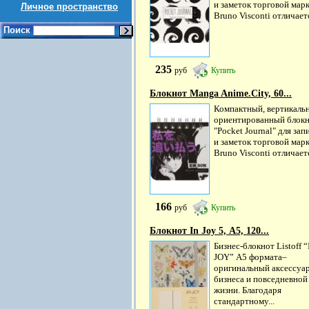
и заметок торговой мар
Личное пространство
Bruno Visconti отличаетс
Поиск
235
руб
Купить
Блокнот Manga Anime.City, 60...
Компактный, вертикаль
ориентированный блок
"Pocket Journal" для зап
и заметок торговой мар
Bruno Visconti отличаетс
166
руб
Купить
Блокнот In Joy 5, А5, 120...
Бизнес-блокнот Listoff “
JOY” А5 формата–
оригинальный аксессуар
бизнеса и повседневной
жизни. Благодаря
стандартному...