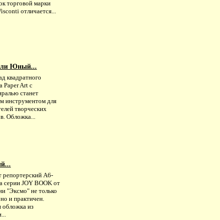
ок торговой марки
isconti отличается...
ели Юный...
ад квадратного
 Paper Art с
иралью станет
м инструментом для
телей творческих
в. Обложка...
й...
т репортерский А6-
а серии JOY BOOK от
и "Эксмо" не только
 но и практичен.
я обложка из
...