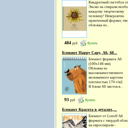
Квадратный скетчбук о
Эксмо на спирали необ
каждому творческому
человеку! Невероятно
практичный формат, тве
обложка из...
484
руб
Купить
Блокнот Happy Capy, А6, 60...
Блокнот формата А6
(100х146 мм).
Обложка из
высококачественного
мелованного картона
плотностью 170 г/м2.
В блоке 60 листов в...
93
руб
Купить
Блокнот Красота в деталях,...
Блокнот от Listoff А6
формата с твердой обл
на евроспирали -