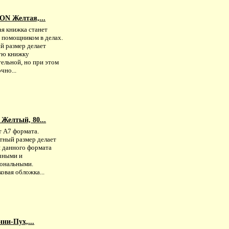
ON Желтая,...
ая книжка станет
 помощником в делах.
й размер делает
ую книжку
ельной, но при этом
чно...
Желтый, 80...
т А7 формата.
тный размер делает
я данного формата
чными и
ональными.
овая обложка...
ни-Пух,...