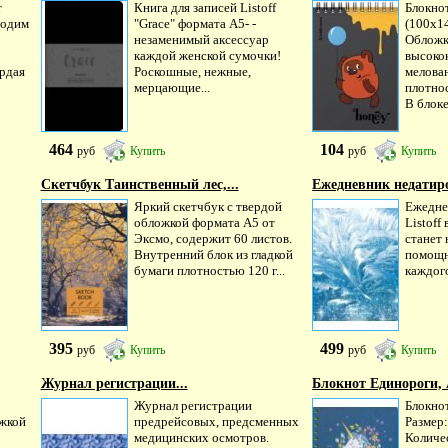
т
Книга для записей Listoff
Блокно
ходим
"Grace" формата А5- -
(100х14
незаменимый аксессуар
Обложк
каждой женской сумочки!
высоко
рдая
Роскошные, нежные,
мелова
мерцающие...
плотнос
В блоке
464
104
руб
Купить
руб
Купить
Скетчбук Таинственный лес,...
Ежедневник недатир
Яркий скетчбук с твердой
Ежедне
обложкой формата А5 от
Listoff
Эксмо, содержит 60 листов.
станет
Внутренний блок из гладкой
помощн
бумаги плотностью 120 г...
каждого
395
499
руб
Купить
руб
Купить
Журнал регистрации...
Блокнот Единороги, А
Журнал регистрации
Блокнот
ожкой
предрейсовых, предсменных
Размер:
медицинских осмотров.
Количес