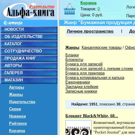
Корзина
Логин
Товаров:
0
Цена:
0 руб.
Пар
Жанр "Бумажная продукция 
НОВОСТИ
Личное пространство
До
ОБ ИЗДАТЕЛЬСТВЕ
КАТАЛОГ
Жанры
:
Канцелярские товары
/
Офис
СОТРУДНИЧЕСТВО
Бланки
ПРОДАЖА КНИГ
Блокноты
Бумага для записей
АВТОРЫ
Бумага для записей с липким слоем
ГАЛЕРЕЯ
Бумага для принтера
Бумага копировальная и калька
МАГАЗИН
Ежедневники
Закладки клейкие
Авторы
Записные книжки
Жанры
Издательства
Найдено:
1951
, показано
30
, стран
Серии
Блокнот Black&White, 60...
Новинки
Компактный, вертикаль
Рейтинги
ориентированный блок
Корзина
"Pocket Journal" для зап