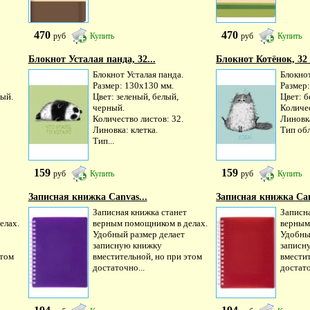
470
470
руб
Купить
руб
Купить
Блокнот Усталая панда, 32...
Блокнот Котёнок, 32 
Блокнот Усталая панда.
Блокно
Размер: 130х130 мм.
Размер
вый.
Цвет: зеленый, белый,
Цвет: б
черный.
Количес
Количество листов: 32.
Линовка
Линовка: клетка.
Тип обл
Тип...
159
159
руб
Купить
руб
Купить
Записная книжка Canvas...
Записная книжка Can
Записная книжка станет
Записн
елах.
верным помощником в делах.
верным
Удобный размер делает
Удобны
записную книжку
записн
этом
вместительной, но при этом
вместит
достаточно...
достато