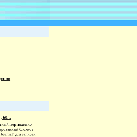
ратов
 60...
тный, вертикально
ированный блокнот
 Journal" для записей