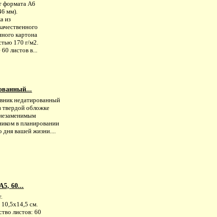
т формата А6
6 мм).
а из
качественного
нного картона
тью 170 г/м2.
 60 листов в...
ованный...
вник недатированный
 в твердой обложке
 незаменимым
иком в планировании
 дня вашей жизни....
5, 60...
.
 10,5х14,5 см.
тво листов: 60