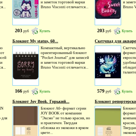
ки
и заметок торговой марки
и замет
я...
Bruno Visconti отличается...
Bruno V
203
203
руб
Купить
руб
Купить
Блокнот My status, 60...
Скетчпад для аквар
но
Компактный, вертикально
Скетчп
нот
ориентированный блокнот
формата
исей
"Pocket Journal" для записей
евросп
ки
и заметок торговой марки
удобны
я...
Bruno Visconti отличается...
облада
таланто
166
579
руб
Купить
руб
Купить
Блокнот Joy Book. Горький...
Блокнот репортерски
IN
Блокнот А6- формат серии
Блокно
JOY BOOK от компании
формат
 для
"Эксмо" не только красив, но
компани
и практичен. Твердая
красив,
обложка из экокожи в ярком
Тверда
цвете...
экокожи