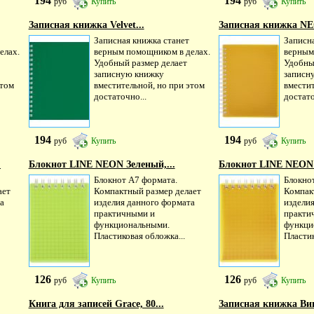
194
194
руб
Купить
руб
Купить
Записная книжка Velvet...
Записная книжка NE
Записная книжка станет
Записн
елах.
верным помощником в делах.
верным
Удобный размер делает
Удобны
записную книжку
записн
этом
вместительной, но при этом
вместит
достаточно...
достато
194
194
руб
Купить
руб
Купить
.
Блокнот LINE NEON Зеленый,...
Блокнот LINE NEON 
Блокнот А7 формата.
Блокно
ает
Компактный размер делает
Компак
а
изделия данного формата
издели
практичными и
практи
функциональными.
функци
Пластиковая обложка...
Пластик
126
126
руб
Купить
руб
Купить
Книга для записей Grace, 80...
Записная книжка Вин