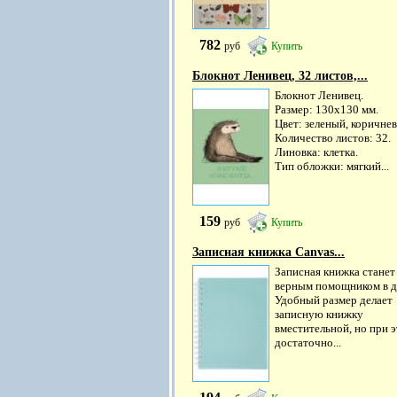
782
руб
Купить
Блокнот Ленивец, 32 листов,...
Блокнот Ленивец.
Размер: 130х130 мм.
Цвет: зеленый, коричне
Количество листов: 32.
Линовка: клетка.
Тип обложки: мягкий...
159
руб
Купить
Записная книжка Canvas...
Записная книжка станет
верным помощником в д
Удобный размер делает
записную книжку
вместительной, но при 
достаточно...