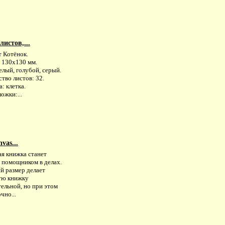
листов,...
т Котёнок.
: 130х130 мм.
елый, голубой, серый.
тво листов: 32.
: клетка.
ожки:...
vas...
ая книжка станет
 помощником в делах.
й размер делает
ую книжку
ельной, но при этом
чно...