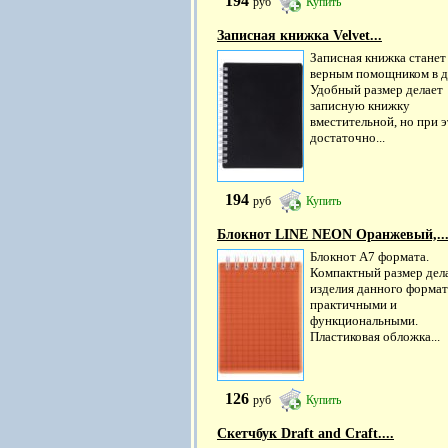
194
руб
Купить
Записная книжка Velvet...
Записная книжка станет
верным помощником в д
Удобный размер делает
записную книжку
вместительной, но при 
достаточно...
194
руб
Купить
Блокнот LINE NEON Оранжевый,..
Блокнот А7 формата.
Компактный размер дел
изделия данного формат
практичными и
функциональными.
Пластиковая обложка...
126
руб
Купить
Скетчбук Draft and Craft....