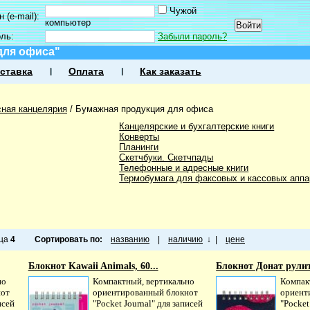
Чужой
 (e-mail):
компьютер
оль:
Забыли пароль?
для офиса"
ставка
Оплата
Как заказать
ная канцелярия
/
Бумажная продукция для офиса
Канцелярские и бухгалтерские книги
Конверты
Планинги
Скетчбуки. Скетчпады
Телефонные и адресные книги
Термобумага для факсовых и кассовых аппа
ица
4
Сортировать по:
названию
|
наличию
↓
|
цене
Блокнот Kawaii Animals, 60...
Блокнот Донат рулит,
но
Компактный, вертикально
Компак
нот
ориентированный блокнот
ориент
исей
"Pocket Journal" для записей
"Pocket