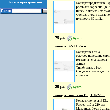
Личное пространство
Конверт предназначен д
рассылки корреспонден
Поиск
писем, открыток формат
Состав: бумага целлюло
плотность 80 г/м2,...
75
руб
Купить
Конверт Е65 11х22см...
Конверт без окна.
Клеевое нанесение стри
(отрывная силиконовая
лента).
Тип бумаги: офсет
С подсказом (стандартн
адресная...
29
руб
Купить
Конверт почтовый DL, 110х220...
Конверт почтовый DL.
Размер 110 х 220 мм.
Материал: белая бумага