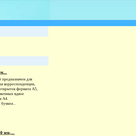
м...
т предназначен для
ки корреспонденции,
 открыток формата А5,
оженных вдвое
а А4.
 бумага...
0 мм,...