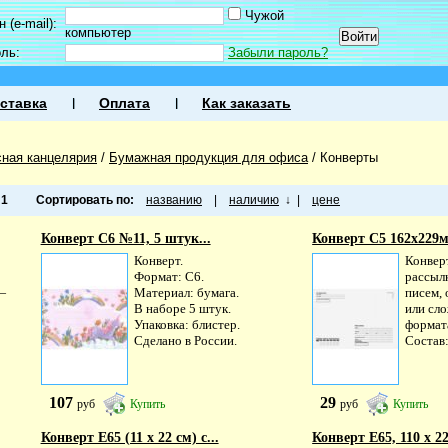
Чужой
 (e-mail):
компьютер
оль:
Забыли пароль?
ставка
Оплата
Как заказать
ная канцелярия
/
Бумажная продукция для офиса
/
Конверты
а
1
Сортировать по:
названию
|
наличию
↓
|
цене
Конверт С6 №11, 5 штук...
Конверт С5 162х229м
Конверт.
Конвер
Формат: С6.
рассыл
—
Материал: бумага.
писем,
В наборе 5 штук.
или сл
Упаковка: блистер.
формат
Сделано в России.
Состав:
107
29
руб
Купить
руб
Купить
Конверт Е65 (11 х 22 см) с...
Конверт Е65, 110 х 22