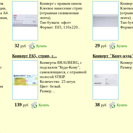
ля
Конверт с правым окном.
Конверт
ции,
Клеевое нанесение стрип
Клеево
а А4.
(отрывная силиконовая
(отрыв
зная,
лента).
лента).
Тип бумаги: офсет
Тип бу
Формат: Е65, 110х220...
Формат:
32
29
руб
Купить
руб
Купить
Конверт Е65, стрип, с...
Конверт "Кому-куда",
Конверты BRAUBERG, с
Конверт
п
подсказом "Куда-Кому",
Размер
самоклеящиеся, с отрывной
полосой STRIP.
Количество: 25 штук.
ая
Цвет: белый.
Размер:...
139
38
руб
Купить
руб
Купить
.