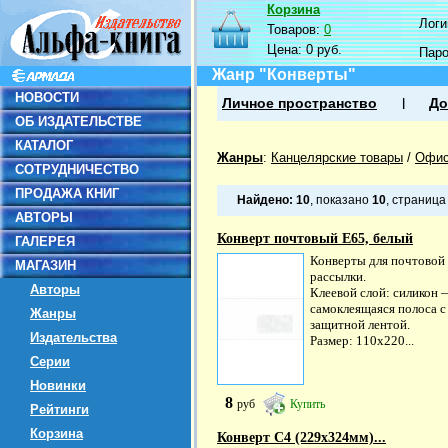
Корзина
Логин
Товаров:
0
Цена:
0 руб.
Пар
Жанр "Конверты"
НОВОСТИ
Личное пространство
До
ОБ ИЗДАТЕЛЬСТВЕ
КАТАЛОГ
Жанры
:
Канцелярские товары
/
Офис
СОТРУДНИЧЕСТВО
ПРОДАЖА КНИГ
Найдено:
10
, показано
10
, страниц
АВТОРЫ
Конверт почтовый Е65, белый
ГАЛЕРЕЯ
Конверты для почтовой
МАГАЗИН
рассылки.
Авторы
Клеевой слой: силикон 
самоклеящаяся полоса с
Жанры
защитной лентой.
Издательства
Размер: 110х220...
Серии
Новинки
8
руб
Купить
Рейтинги
Корзина
Конверт С4 (229х324мм)...