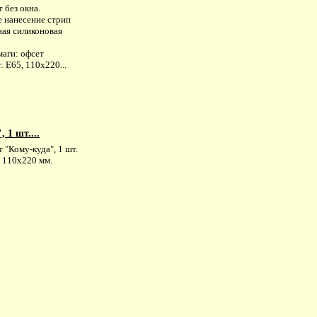
 без окна.
е нанесение стрип
ная силиконовая
маги: офсет
 Е65, 110х220...
 1 шт....
 "Кому-куда", 1 шт.
: 110х220 мм.