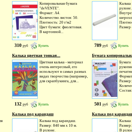
Копировальная бумага
Калька
"deVENTE".
рулоне.
Формат: A4.
Внутрен
Количество листов: 50.
шерохов
Плотность: 20 г/м2
Плотнос
Цвет бумаги: фиолетовая.
Размер 
В картонной...
310
789
руб
Купить
руб
Купить
Калька цветная тонкая...
Бумага копировальная
Цветная калька - материал
Бумага
очень интересный, его
рукопи
используют в самых разных
печатн
видах творчества (например,
Формат
для скрапбукинга, для...
Размер:
Количес
Состав:.
132
501
руб
Купить
руб
Купить
Калька под карандаш
Калька под каранда
ля
Калька под карандаш.
Калька
Размер: 840 мм х 10 м.
Размер:
В рулоне.
В рулон