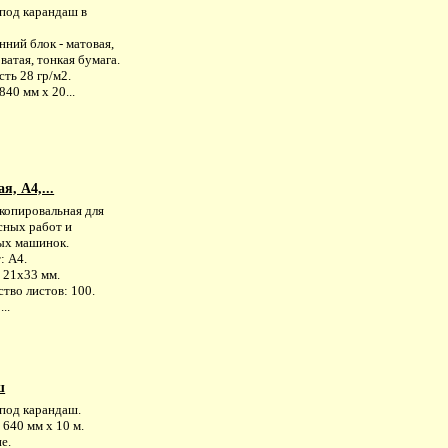
 под карандаш в
ний блок - матовая,
атая, тонкая бумага.
ть 28 гр/м2.
840 мм х 20...
, А4,...
 копировальная для
сных работ и
ых машинок.
: А4.
 21х33 мм.
тво листов: 100.
..
ш
 под карандаш.
 640 мм х 10 м.
е.