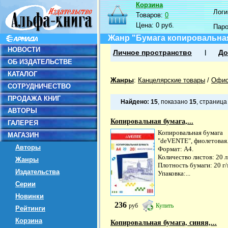
Корзина
Логин
Товаров:
0
Цена:
0 руб.
Пар
Жанр "Бумага копировальная
НОВОСТИ
Личное пространство
До
ОБ ИЗДАТЕЛЬСТВЕ
КАТАЛОГ
Жанры
:
Канцелярские товары
/
Офис
СОТРУДНИЧЕСТВО
ПРОДАЖА КНИГ
Найдено:
15
, показано
15
, страниц
АВТОРЫ
Копировальная бумага,...
ГАЛЕРЕЯ
Копировальная бумага
МАГАЗИН
"deVENTE", фиолетовая
Авторы
Формат: A4.
Количество листов: 20 л
Жанры
Плотность бумаги: 20 г/
Издательства
Упаковка:...
Серии
Новинки
236
руб
Купить
Рейтинги
Корзина
Копировальная бумага, синяя,...