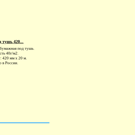
 тушь 420...
 бумажная под тушь.
ть 40г/м2.
 420 мм х 20 м.
 в России.