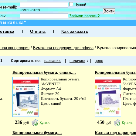
Чужой
 (e-mail):
компьютер
оль:
Забыли пароль?
 и калька"
ставка
Оплата
Как заказать
ная канцелярия
/
Бумажная продукция для офиса
/
Бумага копировальна
а
1
Сортировать по:
названию
|
наличию
↓
|
цене
Копировальная бумага, синяя,...
Копировальная бумага
Копировальная бумага
Копиро
.
"deVENTE"
"deVE
Формат: A4
Формат
.
Листов: 20
Листов
м.
Плотность бумаги: 20 г/м2
Плотнос
Цвет: синий
Цвет: 
236
450
руб
Купить
руб
Купить
Копировальная бумага,...
Калька под карандаш