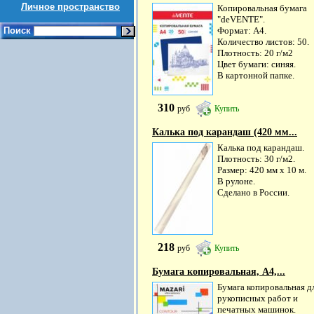
Личное пространство
Копировальная бумага
"deVENTE".
Поиск
Формат: A4.
Количество листов: 50.
Плотность: 20 г/м2
Цвет бумаги: синяя.
В картонной папке.
310
руб
Купить
Калька под карандаш (420 мм...
Калька под карандаш.
Плотность: 30 г/м2.
Размер: 420 мм х 10 м.
В рулоне.
Сделано в России.
218
руб
Купить
Бумага копировальная, А4,...
Бумага копировальная д
рукописных работ и
печатных машинок.