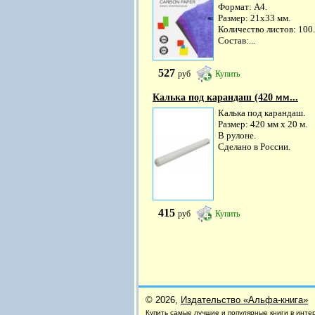
Формат: А4.
Размер: 21х33 мм.
Количество листов: 100.
Состав:...
527
руб
Купить
Калька под карандаш (420 мм...
Калька под карандаш.
Размер: 420 мм х 20 м.
В рулоне.
Сделано в России.
415
руб
Купить
© 2026,
Издательство «Альфа-книга»
Купить самые лучшие и
популярные книги
в инте