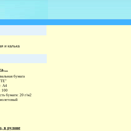
я и калька
,...
вальная бумага
NTE"
: A4
: 100
ть бумаги: 20 г/м2
фиолетовый
, в рулоне