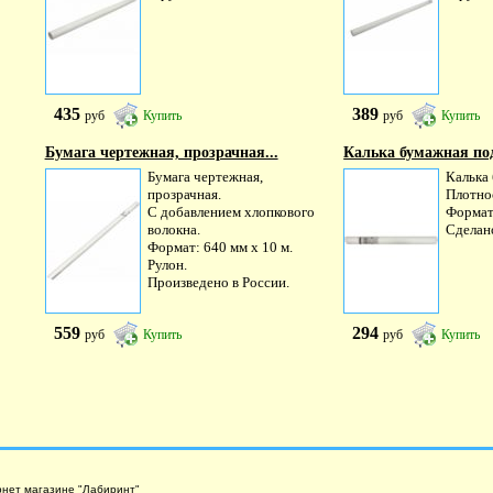
435
389
руб
Купить
руб
Купить
Бумага чертежная, прозрачная...
Калька бумажная под
Бумага чертежная,
Калька
прозрачная.
Плотнос
С добавлением хлопкового
Формат:
волокна.
Сделано
Формат: 640 мм х 10 м.
Рулон.
Произведено в России.
559
294
руб
Купить
руб
Купить
рнет магазине "Лабиринт"