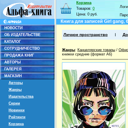
Корзина
Логин
Товаров:
0
Цена:
0 руб.
Пар
Книга для записей Girl gang, 
НОВОСТИ
ОБ ИЗДАТЕЛЬСТВЕ
Личное пространство
До
КАТАЛОГ
СОТРУДНИЧЕСТВО
Жанры
:
Канцелярские товары
/
Офис
книжки средние (формат А6)
ПРОДАЖА КНИГ
АВТОРЫ
ГАЛЕРЕЯ
МАГАЗИН
Авторы
Жанры
Издательства
Серии
Новинки
Рейтинги
Корзина