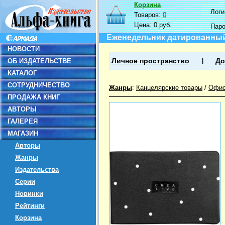
Корзина
Логин
Товаров:
0
Цена:
0 руб.
Пар
Еженедельник датированный н
НОВОСТИ
ОБ ИЗДАТЕЛЬСТВЕ
Личное пространство
До
КАТАЛОГ
СОТРУДНИЧЕСТВО
Жанры
:
Канцелярские товары
/
Офис
ПРОДАЖА КНИГ
АВТОРЫ
ГАЛЕРЕЯ
МАГАЗИН
Авторы
Жанры
Издательства
Серии
Новинки
Рейтинги
Корзина