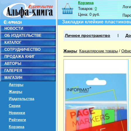
Корзина
Логин
Товаров:
0
Цена:
0 руб.
Пар
Закладки клейкие пластиковы
НОВОСТИ
ОБ ИЗДАТЕЛЬСТВЕ
Личное пространство
До
КАТАЛОГ
СОТРУДНИЧЕСТВО
Жанры
:
Канцелярские товары
/
Офис
ПРОДАЖА КНИГ
АВТОРЫ
ГАЛЕРЕЯ
МАГАЗИН
Авторы
Жанры
Издательства
Серии
Новинки
Рейтинги
Корзина