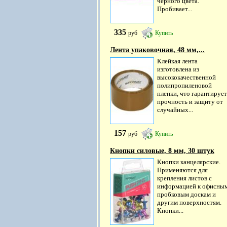
черного цвета.
Пробивает...
335
руб
Купить
Лента упаковочная, 48 мм,...
Клейкая лента
изготовлена из
высококачественной
полипропиленовой
пленки, что гарантирует
прочность и защиту от
случайных...
157
руб
Купить
Кнопки силовые, 8 мм, 30 штук
Кнопки канцелярские.
Применяются для
крепления листов с
информацией к офисны
пробковым доскам и
другим поверхностям.
Кнопки...