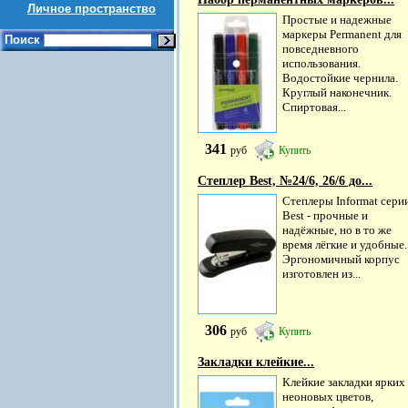
Личное пространство
Простые и надежные
маркеры Permanent для
Поиск
повседневного
использования.
Водостойкие чернила.
Круглый наконечник.
Спиртовая...
341
руб
Купить
Степлер Best, №24/6, 26/6 до...
Степлеры Informat сери
Best - прочные и
надёжные, но в то же
время лёгкие и удобные.
Эргономичный корпус
изготовлен из...
306
руб
Купить
Закладки клейкие...
Клейкие закладки ярких
неоновых цветов,