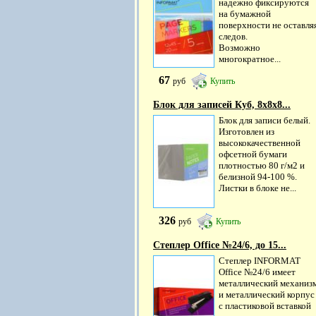
надежно фиксируются
на бумажной
поверхности не оставля
следов.
Возможно
многократное...
67
руб
Купить
Блок для записей Куб, 8х8х8...
Блок для записи белый.
Изготовлен из
высококачественной
офсетной бумаги
плотностью 80 г/м2 и
белизной 94-100 %.
Листки в блоке не...
326
руб
Купить
Степлер Office №24/6, до 15...
Степлер INFORMAT
Office №24/6 имеет
металлический механиз
и металлический корпус
с пластиковой вставкой