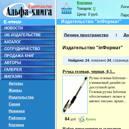
Корзина
Логин
Товаров:
0
Цена:
0 руб.
Пар
Издательство "inФормат"
НОВОСТИ
ОБ ИЗДАТЕЛЬСТВЕ
Личное пространство
До
КАТАЛОГ
Издательство "inФормат"
СОТРУДНИЧЕСТВО
ПРОДАЖА КНИГ
Найдено:
24
, показано
24
, страниц
АВТОРЫ
ГАЛЕРЕЯ
Ручка гелевая, черная, 0,5...
МАГАЗИН
Ручка гелевая Informat -
узнаваемый дизайн по
Авторы
доступной цене.
Жанры
Гелевая ручка Informat
обеспечивает легкое и
Издательства
мягкое письмо, яркие...
Серии
Новинки
Рейтинги
84
руб
Купить
Корзина
Набор перманентных маркеров...