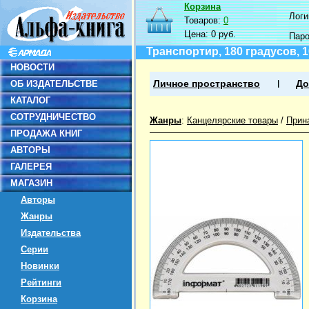
Корзина
Логин
Товаров:
0
Цена:
0 руб.
Пар
Транспортир, 180 градусов, 1
НОВОСТИ
ОБ ИЗДАТЕЛЬСТВЕ
Личное пространство
До
КАТАЛОГ
СОТРУДНИЧЕСТВО
Жанры
:
Канцелярские товары
/
Прин
ПРОДАЖА КНИГ
АВТОРЫ
ГАЛЕРЕЯ
МАГАЗИН
Авторы
Жанры
Издательства
Серии
Новинки
Рейтинги
Корзина